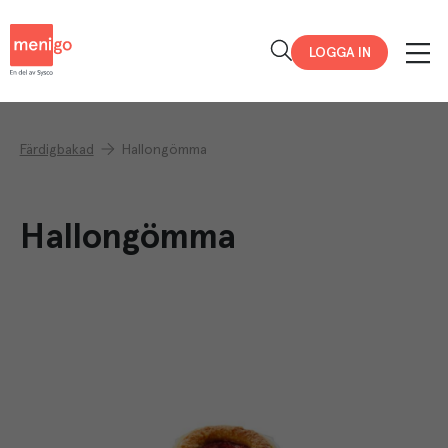
Menigo
LOGGA IN
Färdigbakad
Hallongömma
Hallongömma