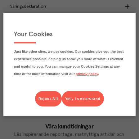
Näringsdeklaration
6.1
kg
Klimatavtryck
CO₂e/kg
Your Cookies
Varje kilo av varan påverkar klimatet motsvarande
utsläppen av 6.1 kg koldioxid.
Läs mer om hur vi beräknar klimatavtryck
Just like other sites, we use cookies. Our cookies give you the best
experience possible, helping us show you more of what is relevant
and useful to you. You can manage your
Cookies Settings
at any
time or for more information visit our
privacy policy
.
Reject All
Yes, I understand
Våra kundtidningar
Läs inspirerande reportage, matnyttiga artiklar och 