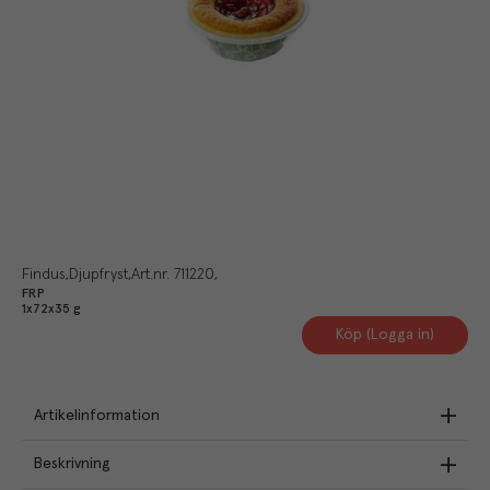
Findus
Djupfryst
Art.nr.
711220
FRP
1x72x35 g
Köp (Logga in)
Artikelinformation
Beskrivning