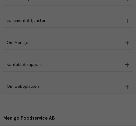
Sortiment & tjänster
Om Menigo
Kontakt & support
Om webbplatsen
Menigo Foodservice AB
Box 1120, 721 28 Västerås