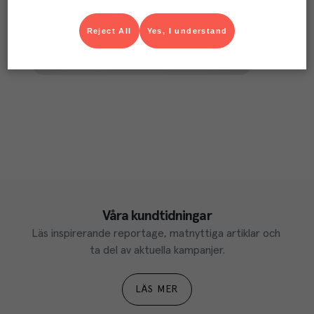
Reject All
Yes, I understand
Våra kundtidningar
Läs inspirerande reportage, matnyttiga artiklar och 
ta del av aktuella kampanjer.
LÄS MER