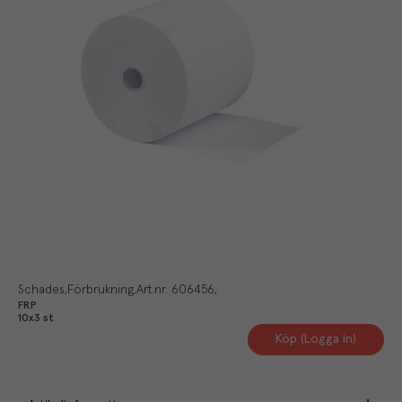
Schades
Förbrukning
Art.nr.
606456
FRP
10x3 st
Köp (Logga in)