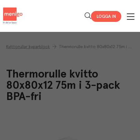
Menigo
LOGGA IN
Kvittorullar kyparblock
Thermorulle kvitto 80x80x12 75m i 3-pack BPA-fri
Thermorulle kvitto
80x80x12 75m i 3-pack
BPA-fri