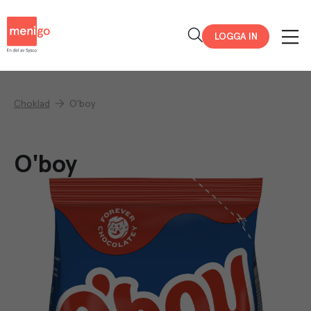
Menigo
LOGGA IN
Choklad
O'boy
O'boy