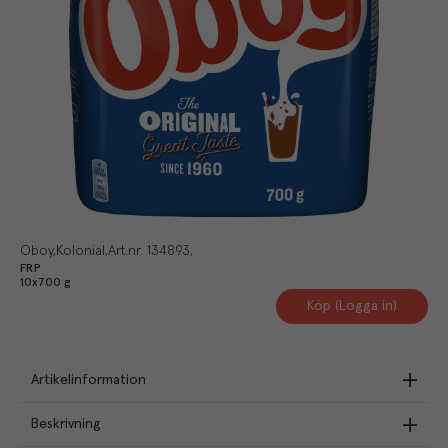
Oboy
Kolonial
Art.nr.
134893
FRP
10x700 g
Köp (Logga in)
Artikelinformation
Beskrivning