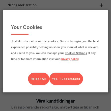
Näringsdeklaration
5.5
kg
Klimatavtryck
CO₂e/kg
Your Cookies
Varje kilo av varan påverkar klimatet motsvarande
utsläppen av 5.5 kg koldioxid.
Läs mer om hur vi beräknar klimatavtryck
Just like other sites, we use cookies. Our cookies give you the best
experience possible, helping us show you more of what is relevant
and useful to you. You can manage your
Cookies Settings
at any
time or for more information visit our
privacy policy
.
Reject All
Yes, I understand
Våra kundtidningar
Läs inspirerande reportage, matnyttiga artiklar och 