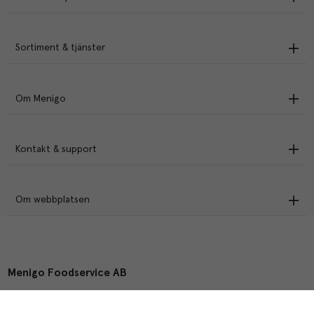
Sortiment & tjänster
Om Menigo
Kontakt & support
Om webbplatsen
Menigo Foodservice AB
Box 1120, 721 28 Västerås