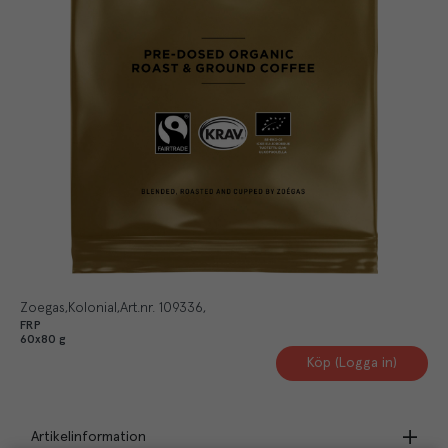
Zoegas
Kolonial
Art.nr.
109336
FRP
60x80 g
Köp (Logga in)
Artikelinformation