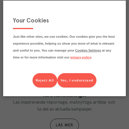
Beskrivning
Your Cookies
Märkningar
Näringsdeklaration
Just like other sites, we use cookies. Our cookies give you the best
experience possible, helping us show you more of what is relevant
and useful to you. You can manage your
Cookies Settings
at any
time or for more information visit our
privacy policy
.
Reject All
Yes, I understand
Våra kundtidningar
Läs inspirerande reportage, matnyttiga artiklar och 
ta del av aktuella kampanjer.
LÄS MER