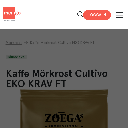
Menigo
LOGGA IN
Mörkrost
Kaffe Mörkrost Cultivo EKO KRAV FT
Hållbart val
Kaffe Mörkrost Cultivo
EKO KRAV FT