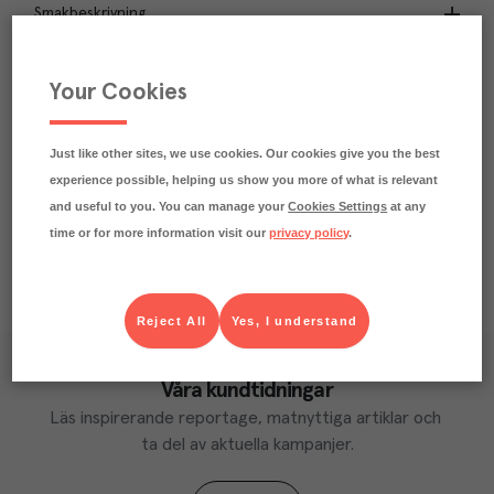
Smakbeskrivning
Passar till
Your Cookies
Beskrivning
Just like other sites, we use cookies. Our cookies give you the best
Näringsdeklaration
experience possible, helping us show you more of what is relevant
and useful to you. You can manage your
Cookies Settings
at any
time or for more information visit our
privacy policy
.
Reject All
Yes, I understand
Våra kundtidningar
Läs inspirerande reportage, matnyttiga artiklar och 
ta del av aktuella kampanjer.