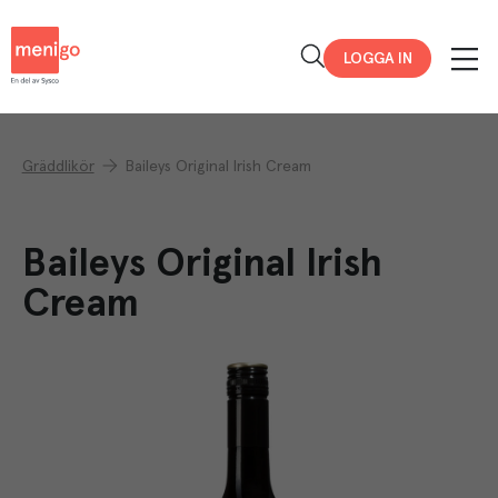
Menigo
LOGGA IN
Gräddlikör
Baileys Original Irish Cream
Baileys Original Irish
Cream