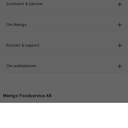
Sortiment & tjänster
Om Menigo
Kontakt & support
Om webbplatsen
Menigo Foodservice AB
Box 1120, 721 28 Västerås
© Menigo 2026
[
esales
]