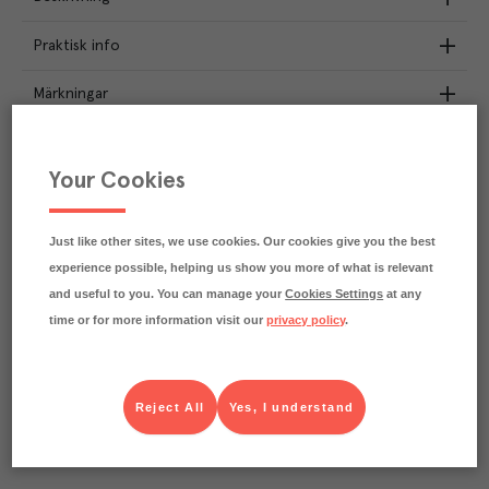
Praktisk info
Märkningar
Näringsdeklaration
Your Cookies
2.3
kg
Klimatavtryck
CO₂e/kg
Just like other sites, we use cookies. Our cookies give you the best
Varje kilo av varan påverkar klimatet motsvarande
utsläppen av 2.3 kg koldioxid.
experience possible, helping us show you more of what is relevant
Läs mer om hur vi beräknar klimatavtryck
and useful to you. You can manage your
Cookies Settings
at any
time or for more information visit our
privacy policy
.
Reject All
Yes, I understand