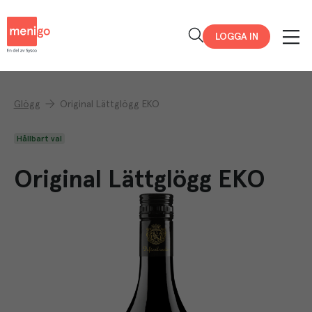
Menigo
LOGGA IN
Glögg
Original Lättglögg EKO
Hållbart val
Original Lättglögg EKO