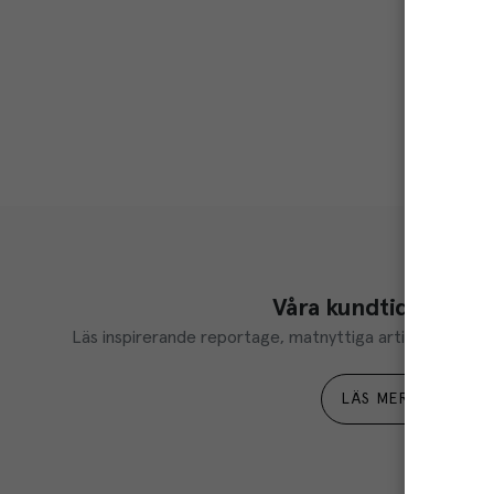
Våra kundtidningar
Läs inspirerande reportage, matnyttiga artiklar och ta d
LÄS MER