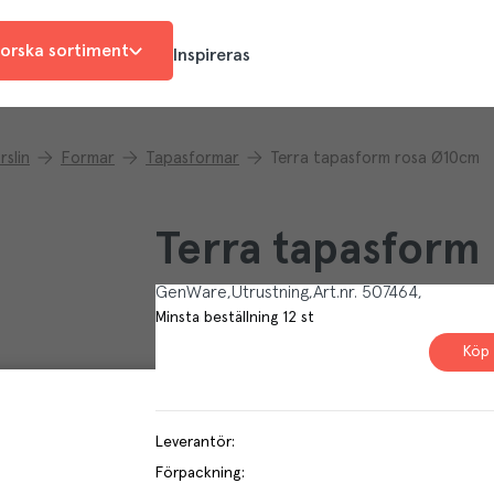
orska sortiment
Inspireras
rslin
Formar
Tapasformar
Terra tapasform rosa Ø10cm
Terra tapasform
GenWare
Utrustning
Art.nr.
507464
Minsta beställning
12
st
Köp 
Leverantör
:
Förpackning
: