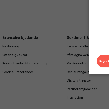
Branscherbjudande
Sortiment & tjänster
Restaurang
Färskvaruhallen
Offentlig sektor
Våra egna varumärken
Reject
Servicehandel & butikskoncept
Producenter
Cookie Preferences
Restaurangakademien
Digitala tjänster
Partnererbjudanden
Inspiration