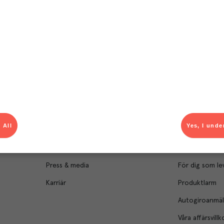
Om Menigo
Kontakt & s
Företagsfakta
Bli kund
Företagsledning
Kundservice
 All
Yes, I unde
Hållbarhet
Säljavdelning
Branschsamarbeten
Kontor & lager
Press & media
För dig som le
Karriär
Produktlarm
Autogiroanmä
Våra affärsvillk