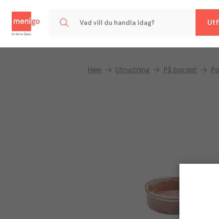
Menigo
Utf
Hem
Utrustning
På bordet
Po