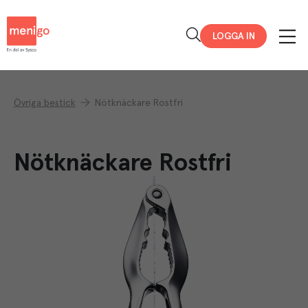
Menigo
LOGGA IN
Övriga bestick
Nötknäckare Rostfri
Nötknäckare Rostfri