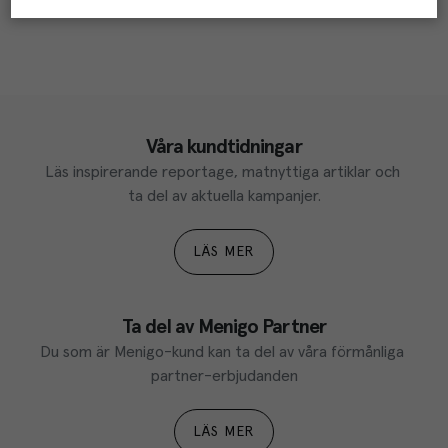
Våra kundtidningar
Läs inspirerande reportage, matnyttiga artiklar och 
ta del av aktuella kampanjer.
LÄS MER
Ta del av Menigo Partner
Du som är Menigo-kund kan ta del av våra förmånliga 
partner-erbjudanden
LÄS MER