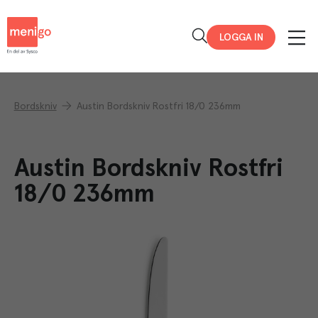
Menigo
LOGGA IN
Bordskniv
Austin Bordskniv Rostfri 18/0 236mm
Austin Bordskniv Rostfri
18/0 236mm