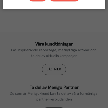
Våra kundtidningar
Läs inspirerande reportage, matnyttiga artiklar och 
ta del av aktuella kampanjer.
LÄS MER
Ta del av Menigo Partner
Du som är Menigo-kund kan ta del av våra förmånliga 
partner-erbjudanden