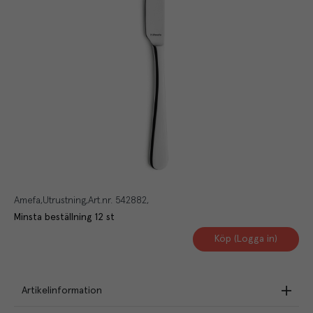
Amefa
Utrustning
Art.nr.
542882
Minsta beställning
12
st
Köp (Logga in)
Artikelinformation