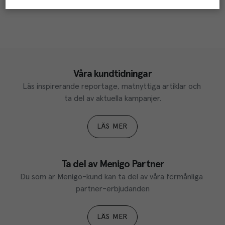
Våra kundtidningar
Läs inspirerande reportage, matnyttiga artiklar och 
ta del av aktuella kampanjer.
LÄS MER
Ta del av Menigo Partner
Du som är Menigo-kund kan ta del av våra förmånliga 
partner-erbjudanden
LÄS MER