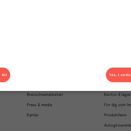
Om Menigo
Kontakt & s
Företagsfakta
Bli kund
Företagsledning
Kundservice
 All
Yes, I unde
Hållbarhet
Säljavdelning
Branschsamarbeten
Kontor & lager
Press & media
För dig som le
Karriär
Produktlarm
Autogiroanmä