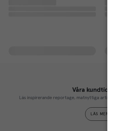
Våra kundtidningar
Läs inspirerande reportage, matnyttiga artiklar och ta d
LÄS MER