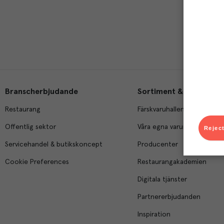
Branscherbjudande
Sortiment & tjänster
Restaurang
Färskvaruhallen
Offentlig sektor
Våra egna varumärken
Reject
Servicehandel & butikskoncept
Producenter
Cookie Preferences
Restaurangakademien
Digitala tjänster
Partnererbjudanden
Inspiration