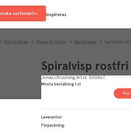
orska sortiment
Inspireras
Köksredskap
Vispar & stötar
Spiralvispar
Spiralvisp ros
Spiralvisp rostfr
Jonas
Utrustning
Art.nr.
500867
Minsta beställning
1
st
Köp 
Leverantör
:
Förpackning
: