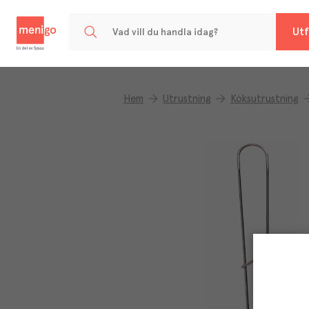
Menigo
Utf
Hem
Utrustning
Köksutrustning