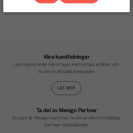
Våra kundtidningar
Läs inspirerande reportage, matnyttiga artiklar och 
ta del av aktuella kampanjer.
LÄS MER
Ta del av Menigo Partner
Du som är Menigo-kund kan ta del av våra förmånliga 
partner-erbjudanden