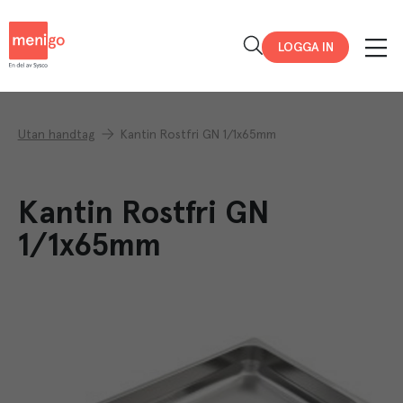
Menigo
LOGGA IN
Utan handtag
Kantin Rostfri GN 1/1x65mm
Kantin Rostfri GN
1/1x65mm