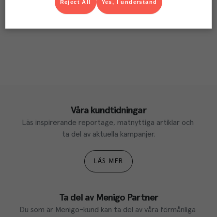
Reject All
Yes, I understand
Våra kundtidningar
Läs inspirerande reportage, matnyttiga artiklar och 
ta del av aktuella kampanjer.
LÄS MER
Ta del av Menigo Partner
Du som är Menigo-kund kan ta del av våra förmånliga 