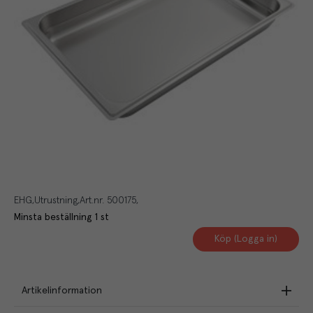
EHG
Utrustning
Art.nr.
500175
Minsta beställning
1
st
Köp (Logga in)
Artikelinformation