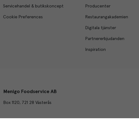
Servicehandel & butikskoncept
Producenter
Cookie Preferences
Restaurangakademien
Digitala tjänster
Partnererbjudanden
Inspiration
Menigo Foodservice AB
Box 1120, 721 28 Västerås