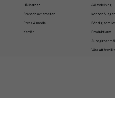
Hållbarhet
Säljavdelning
Branschsamarbeten
Kontor & lager
Press & media
För dig som le
Karriär
Produktlarm
Autogiroanmä
Våra affärsvillk