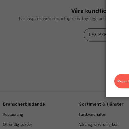
Våra kundtidningar
Läs inspirerande reportage, matnyttiga artiklar och ta d
LÄS MER
Reject
Branscherbjudande
Sortiment & tjänster
Restaurang
Färskvaruhallen
Offentlig sektor
Våra egna varumärken