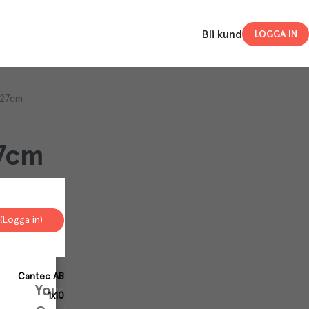
Bli kund
LOGGA IN
 27cm
27cm
(Logga in)
Cantec AB
Your
1x10