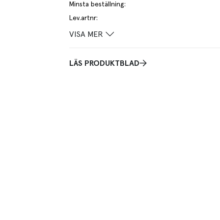
Minsta beställning
:
Lev.artnr
:
VISA MER
LÄS PRODUKTBLAD
rengöring av golv i livsmedelsindustrin. Material: