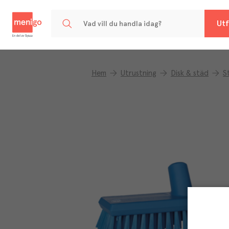
Menigo
Utf
Hem
Utrustning
Disk & städ
S