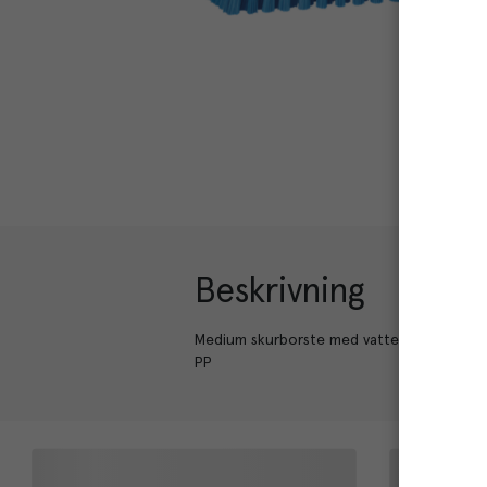
Beskrivning
Medium skurborste med vattengenomlöp för 
PP