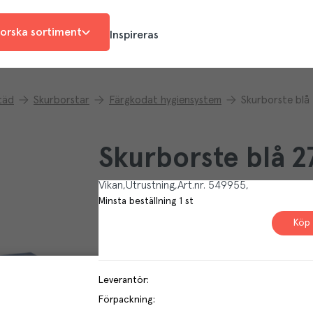
orska sortiment
Inspireras
täd
Skurborstar
Färgkodat hygiensystem
Skurborste blå
Skurborste blå 
Vikan
Utrustning
Art.nr.
549955
Minsta beställning
1
st
Köp 
Leverantör
:
Förpackning
: