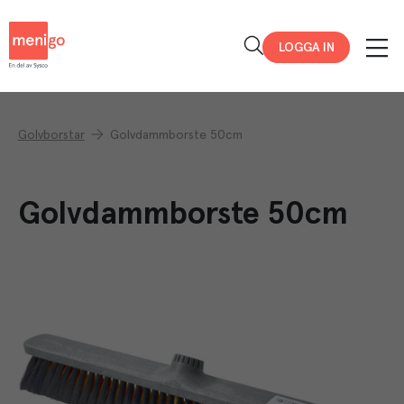
Menigo
LOGGA IN
Golvborstar
Golvdammborste 50cm
Golvdammborste 50cm