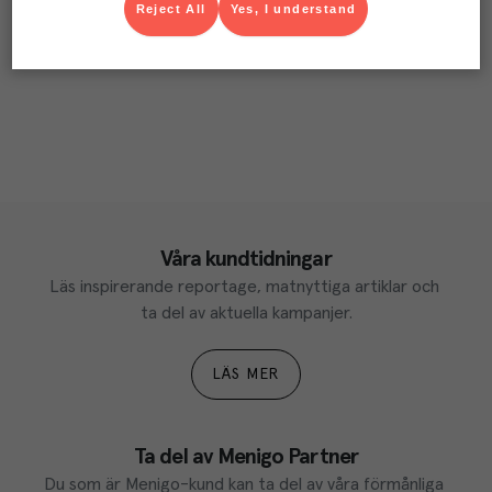
Reject All
Yes, I understand
Våra kundtidningar
Läs inspirerande reportage, matnyttiga artiklar och 
ta del av aktuella kampanjer.
LÄS MER
Ta del av Menigo Partner
Du som är Menigo-kund kan ta del av våra förmånliga 