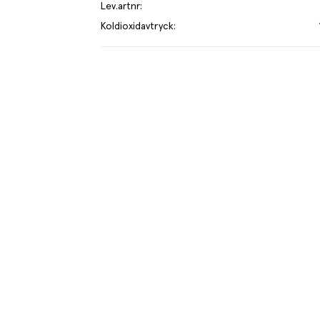
Lev.artnr
:
Koldioxidavtryck
:
e kilo av varan påverkar klimatet motsvarande utsläppen av 1.8 kg 
mer om hur vi beräknar klimatavtryck