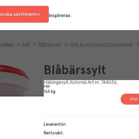
orska sortiment
Inspireras
armelad
Sylt
Blåbärssylt
Hink & sentomatförpackningar
Blåbärssylt
Hälsingesylt
Kolonial
Art.nr.
744636
FRP
1x5 kg
Köp 
Leverantör
:
Nettovikt
: