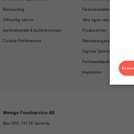
Restaurang
Färskvaruhallen
Offentlig sektor
Våra egna varumärken
Servicehandel & butikskoncept
Producenter
Cookie Preferences
Restaurangakademien
Digitala tjänster
Partnererbjudanden
Reject
Inspiration
Menigo Foodservice AB
Box 1120, 721 28 Västerås