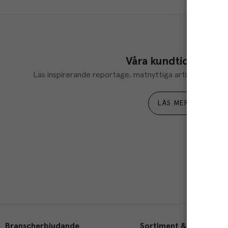
Våra kundtidningar
Läs inspirerande reportage, matnyttiga artiklar och ta d
LÄS MER
Branscherbjudande
Sortiment & tjänster