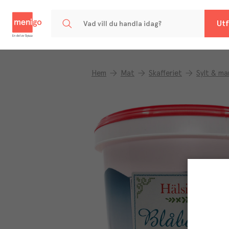
Menigo
Utf
Hem
Mat
Skafferiet
Sylt & m