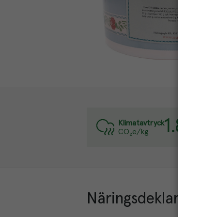
1.8
kg
Varj
Klimatavtryck
CO₂e/kg
Läs 
Näringsdeklaration