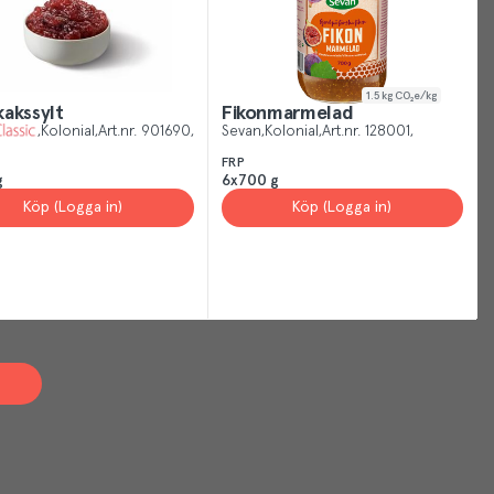
1.5
kg CO₂e/kg
akssylt
Fikonmarmelad
Kolonial
Art.nr.
901690
Sevan
Kolonial
Art.nr.
128001
FRP
g
6x700 g
Köp (Logga in)
Köp (Logga in)