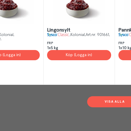
Lingonsylt
Pannk
Kolonial
Kolonial
Art.nr.
901661
0
FRP
FRP
1x5 kg
1x10 k
p (Logga in)
Köp (Logga in)
VISA ALLA