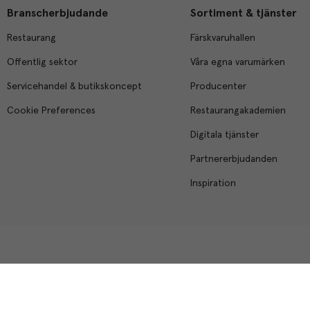
Branscherbjudande
Sortiment & tjänster
Restaurang
Färskvaruhallen
Offentlig sektor
Våra egna varumärken
Servicehandel & butikskoncept
Producenter
Cookie Preferences
Restaurangakademien
Digitala tjänster
Partnererbjudanden
Inspiration
Menigo Foodservice AB
Box 1120, 721 28 Västerås