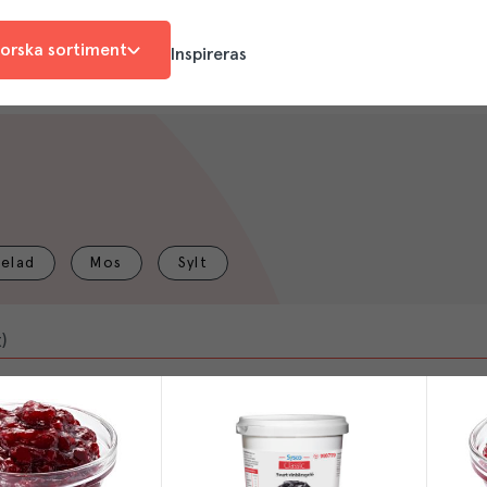
orska sortiment
Inspireras
elad
Mos
Sylt
)