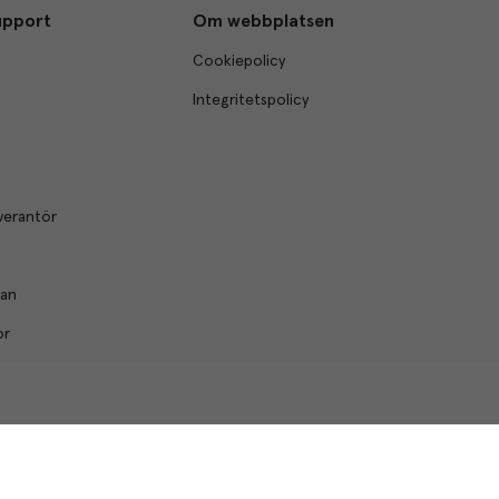
upport
Om webbplatsen
Cookiepolicy
Integritetspolicy
verantör
lan
or
© Menigo 2026
[
esales
]