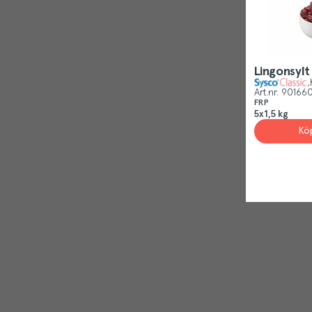
Lingonsylt
Art.nr.
90166
FRP
5x1,5 kg
Kö