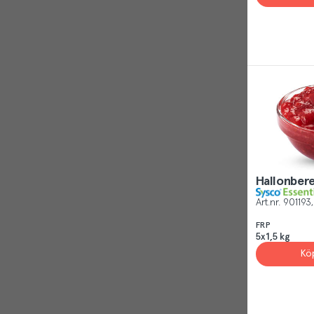
Hallonber
Art.nr.
901193
FRP
5x1,5 kg
Kö