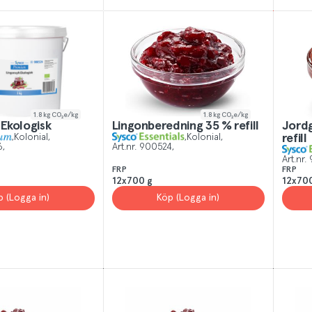
 All
Yes, I unde
1.8
kg CO₂e/kg
1.8
kg CO₂e/kg
 Ekologisk
Lingonberedning 35 % refill
Jord
Kolonial
Kolonial
refill
6
Art.nr.
900524
Art.nr.
FRP
FRP
12x700 g
12x70
p (Logga in)
Köp (Logga in)