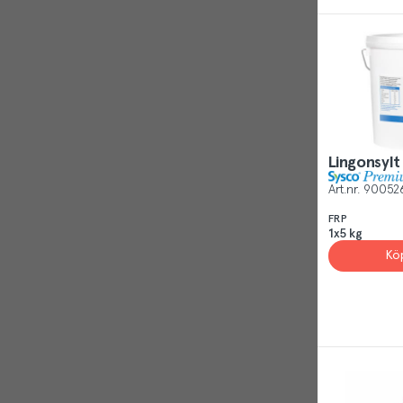
Reject
Lingonsylt
Art.nr.
90052
FRP
1x5 kg
Kö