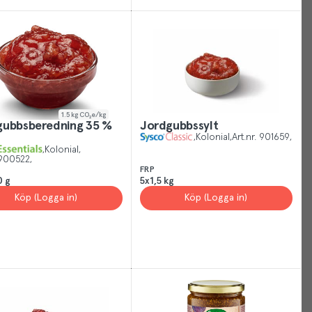
rstand
1.5
kg CO₂e/kg
gubbsberedning 35 %
Jordgubbssylt
Kolonial
Art.nr.
901659
Kolonial
900522
FRP
0 g
5x1,5 kg
Köp (Logga in)
Köp (Logga in)