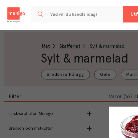
Menigo
Utf
Mat
Skafferiet
Sylt & marmelad
Sylt & marmelad
Bredbara Pålägg
Gelé
Marm
Filter
Varor (167 st
Färskvaruhallen Menigo
Bransch och matkultur
Utvalt & Nära