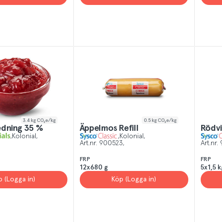
3.4
kg CO₂e/kg
0.5
kg CO₂e/kg
edning 35 %
Äppelmos Refill
Rödvi
Kolonial
Kolonial
Art.nr.
900523
Art.nr.
FRP
FRP
12x680 g
5x1,5 k
p (Logga in)
Köp (Logga in)