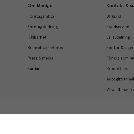
Om Menigo
Kontakt & s
Företagsfakta
Bli kund
Företagsledning
Kundservice
Hållbarhet
Säljavdelning
Branschsamarbeten
Kontor & lager
Press & media
För dig som le
Karriär
Produktlarm
Autogiroanmä
Våra affärsvillk