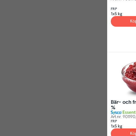
Visa alla
FRP
1x5 kg
Kö
Bär- och f
%
Art.nr.
901190
FRP
1x5 kg
Kö