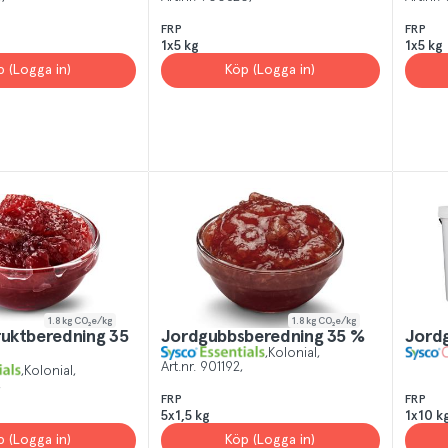
FRP
FRP
1x5 kg
1x5 kg
p (Logga in)
Köp (Logga in)
1.8
kg CO₂e/kg
1.8
kg CO₂e/kg
ruktberedning 35
Jordgubbsberedning 35 %
Jordg
Kolonial
Art.nr.
901192
Kolonial
FRP
FRP
5x1,5 kg
1x10 k
p (Logga in)
Köp (Logga in)