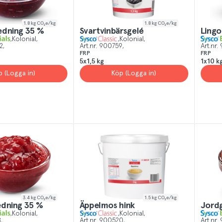
1.8
kg CO₂e/kg
1.8
kg CO₂e/kg
edning 35 %
Svartvinbärsgelé
Lingo
Kolonial
Kolonial
2
Art.nr.
900759
Art.nr.
FRP
FRP
5x1,5 kg
1x10 k
p (Logga in)
Köp (Logga in)
3.4
kg CO₂e/kg
1.5
kg CO₂e/kg
edning 35 %
Äppelmos hink
Jord
Kolonial
Kolonial
8
Art.nr.
900520
Art.nr.