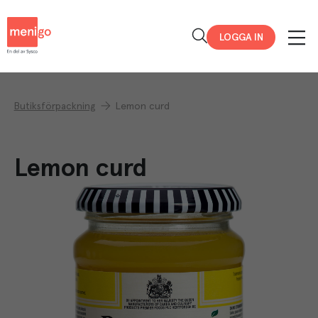
Menigo
LOGGA IN
Butiksförpackning
Lemon curd
Lemon curd