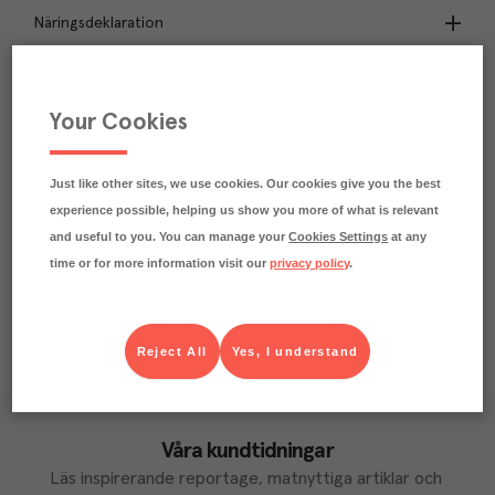
Näringsdeklaration
1.1
kg
Klimatavtryck
CO₂e/kg
Your Cookies
Varje kilo av varan påverkar klimatet motsvarande
utsläppen av 1.1 kg koldioxid.
Läs mer om hur vi beräknar klimatavtryck
Just like other sites, we use cookies. Our cookies give you the best
experience possible, helping us show you more of what is relevant
and useful to you. You can manage your
Cookies Settings
at any
time or for more information visit our
privacy policy
.
Reject All
Yes, I understand
Våra kundtidningar
Läs inspirerande reportage, matnyttiga artiklar och 