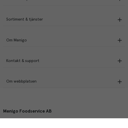
Sortiment & tjänster
Om Menigo
Kontakt & support
Om webbplatsen
Menigo Foodservice AB
Box 1120, 721 28 Västerås