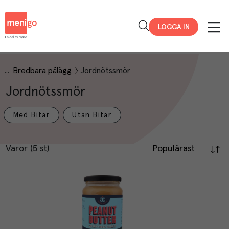
Menigo
LOGGA IN
Bredbara pålägg
Jordnötssmör
Jordnötssmör
Med Bitar
Utan Bitar
Varor (5 st)
Populärast