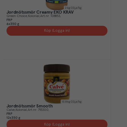
2
kg CO₂e/kg
Jordnötssmör Creamy EKO KRAV
Green Choice
Kolonial
Art.nr.
108853
FRP
6x350 g
Köp (Logga in)
13.8
kg CO₂e/kg
Jordnötssmör Smooth
Calve
Kolonial
Art.nr.
793300
FRP
12x350 g
Köp (Logga in)