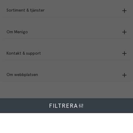
Sortiment & tjänster
Om Menigo
Kontakt & support
Om webbplatsen
FILTRERA
Menigo Foodservice AB
Box 1120, 721 28 Västerås