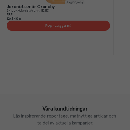
2
kg CO₂e/kg
Jordnötssmör Crunchy
Skippy
Kolonial
Art.nr.
112117
FRP
12x340 g
Köp (Logga in)
Våra kundtidningar
Läs inspirerande reportage, matnyttiga artiklar och 
ta del av aktuella kampanjer.