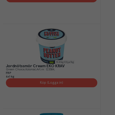
13.8
kg CO₂e/kg
Jordnötssmör Cream EKO KRAV
Green Choice
Kolonial
Art.nr.
123584
FRP
6x1 kg
Köp (Logga in)