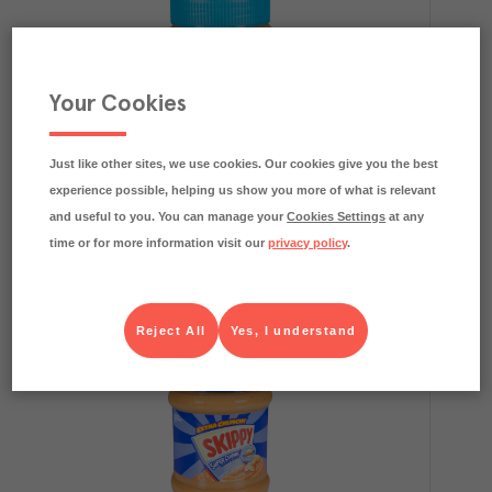
Your Cookies
13.8
kg CO₂e/kg
Jordnötssmör Creamy
Just like other sites, we use cookies. Our cookies give you the best
Skippy
Kolonial
Art.nr.
112107
FRP
experience possible, helping us show you more of what is relevant
12x340 g
and useful to you. You can manage your
Cookies Settings
at any
Köp (Logga in)
time or for more information visit our
privacy policy
.
Reject All
Yes, I understand