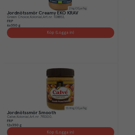
2
kg CO₂e/kg
Jordnötssmör Creamy EKO KRAV
Green Choice
Kolonial
Art.nr.
108853
FRP
6x350 g
Köp (Logga in)
13.8
kg CO₂e/kg
Jordnötssmör Smooth
Calve
Kolonial
Art.nr.
793300
FRP
12x350 g
Köp (Logga in)