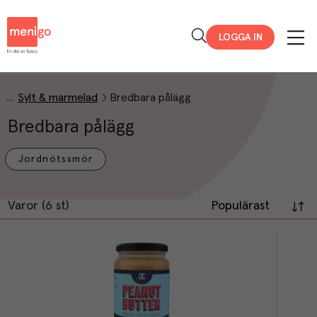
Menigo
LOGGA IN
Sylt & marmelad
Bredbara pålägg
Bredbara pålägg
Jordnötssmör
Varor (6 st)
Populärast