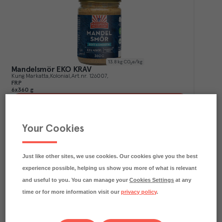
13.8
kg CO₂e/kg
Mandelsmör EKO KRAV
Kung Markatta
Kolonial
Art.nr.
126007
FRP
6x360 g
Köp (Logga in)
Your Cookies
Just like other sites, we use cookies. Our cookies give you the best
experience possible, helping us show you more of what is relevant
and useful to you. You can manage your
Cookies Settings
at any
time or for more information visit our
privacy policy
.