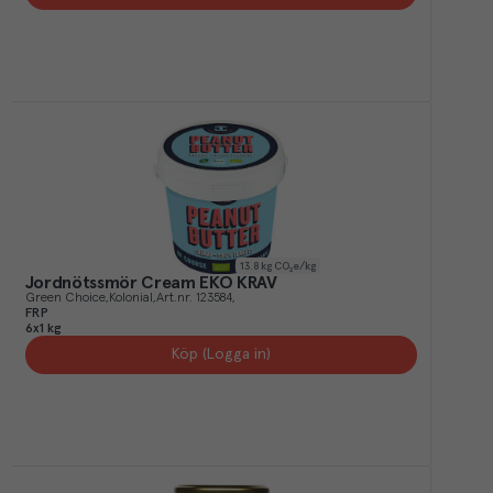
13.8
kg CO₂e/kg
Jordnötssmör Cream EKO KRAV
Green Choice
Kolonial
Art.nr.
123584
FRP
6x1 kg
Köp (Logga in)