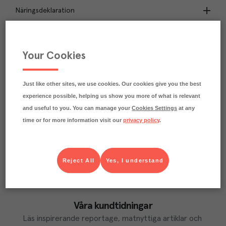
Näringsdeklaration
1.6
kg
Klimatavtryck
CO₂e/kg
Your Cookies
Varje kilo av varan påverkar klimatet motsvarande
utsläppen av 1.6 kg koldioxid.
Läs mer om hur vi beräknar klimatavtryck
Just like other sites, we use cookies. Our cookies give you the best
experience possible, helping us show you more of what is relevant
and useful to you. You can manage your
Cookies Settings
at any
time or for more information visit our
privacy policy
.
Reject All
Yes, I understand
Våra kundtidningar
Läs inspirerande reportage, matnyttiga artiklar och 