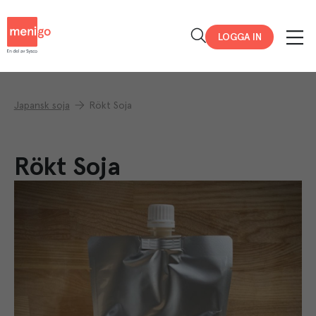
Menigo
LOGGA IN
Japansk soja
Rökt Soja
Rökt Soja