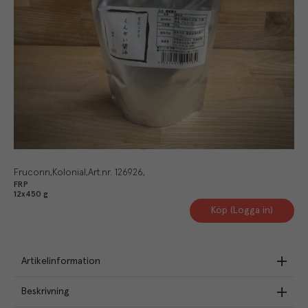
Fruconn
Kolonial
Art.nr.
126926
FRP
12x450 g
Köp (Logga in)
Artikelinformation
Beskrivning