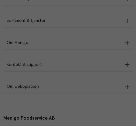
Sortiment & tjänster
Om Menigo
Kontakt & support
Om webbplatsen
Menigo Foodservice AB
Box 1120, 721 28 Västerås