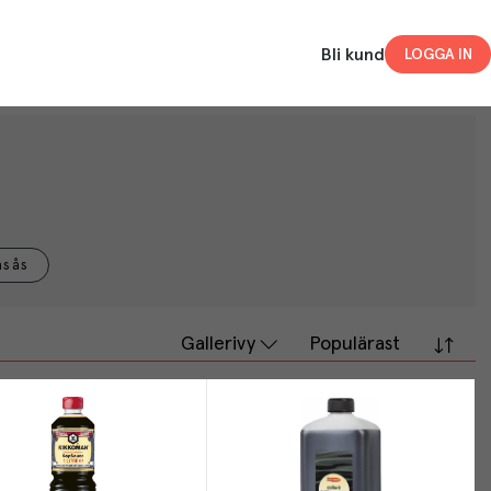
Bli kund
LOGGA IN
asås
Gallerivy
Populärast