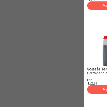
Visa alla
Kö
Matkompaniet AB
(
2
)
Param Para AB
(
1
)
Thai Fong Food AB
(
3
)
Sojasås Te
Hermans
Kolo
FRP
4x2,5 l
Kö