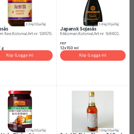
rstand
2.3
kg CO₂e/kg
1.4
kg CO₂e/kg
nsås
Japansk Sojasås
um Kee
Kolonial
Art.nr.
124570
Kikkoman
Kolonial
Art.nr.
168402
FRP
 g
12x150 ml
Köp (Logga in)
Köp (Logga in)
1.7
kg CO₂e/kg
1.5
kg CO₂e/kg