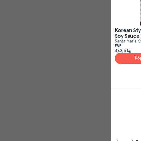
Reject
Korean Sty
Soy Sauce
Santa Maria
K
FRP
4x2,5 kg
Kö