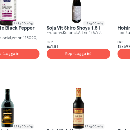
 All
Yes, I unde
1.4
kg CO₂e/kg
1.6
kg CO₂e/kg
le Black Pepper
Soja Vit Shiro Shoyu 1,8 l
Hoisi
Fruconn
Kolonial
Art.nr.
126779
Lee K
olonial
Art.nr.
128090
FRP
FRP
6x1,8 l
12x397
p (Logga in)
Köp (Logga in)
1.7
kg CO₂e/kg
1.7
kg CO₂e/kg