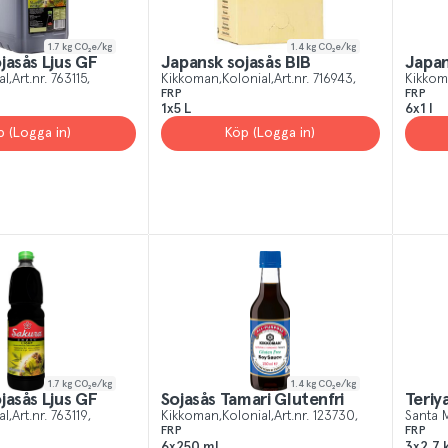
1.7
kg CO₂e/kg
1.4
kg CO₂e/kg
jasås Ljus GF
Japansk sojasås BIB
Japan
al
Art.nr.
763115
Kikkoman
Kolonial
Art.nr.
716943
Kikko
FRP
FRP
1x5 L
6x1 l
p (Logga in)
Köp (Logga in)
1.7
kg CO₂e/kg
1.4
kg CO₂e/kg
jasås Ljus GF
Sojasås Tamari Glutenfri
Teriy
al
Art.nr.
763119
Kikkoman
Kolonial
Art.nr.
123730
Santa 
FRP
FRP
6x250 ml
3x2,7 