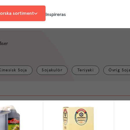
orska sortiment
Inspireras
åser
Kinesisk Soja
Sojakulör
Teriyaki
Övrig Soj