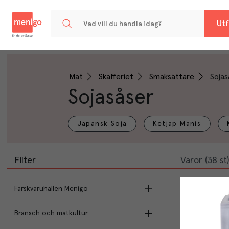
Menigo
Utf
Mat
Skafferiet
Smaksättare
Sojas
Sojasåser
Japansk Soja
Ketjap Manis
Filter
Varor (38 st)
Färskvaruhallen Menigo
Bransch och matkultur
Utvalt & Nära