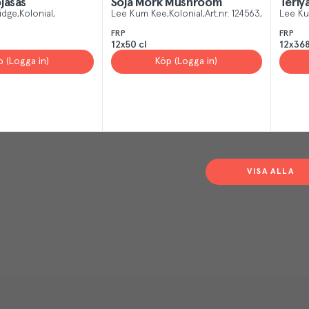
jasås
Soja Mörk Mushroom
Teriy
ridge
Kolonial
Lee Kum Kee
Kolonial
Art.nr.
124563
Lee K
FRP
FRP
12x50 cl
12x368
p (Logga in)
Köp (Logga in)
VISA ALLA