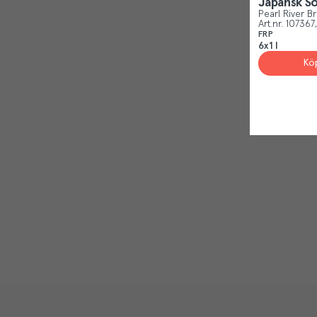
Japansk So
Pearl River B
Art.nr.
107367
FRP
6x1 l
Kö