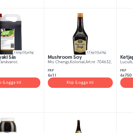
1.6
kg CO₂e/kg
1.7
kg CO₂e/kg
yaki Sås
Mushroom Soy
Ketja
Färskvaror
Mrs Chengs
Kolonial
Art.nr.
704632
Lucull
FRP
FRP
6x1 l
6x750
p (Logga in)
Köp (Logga in)