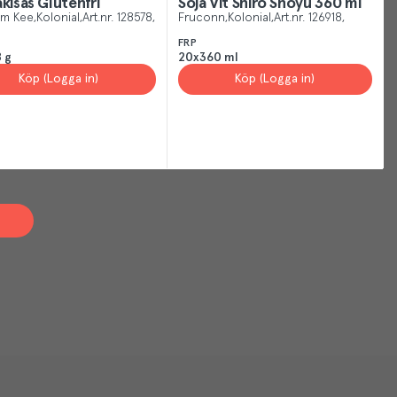
akisås Glutenfri
Soja Vit Shiro Shoyu 360 ml
um Kee
Kolonial
Art.nr.
128578
Fruconn
Kolonial
Art.nr.
126918
FRP
 g
20x360 ml
Köp (Logga in)
Köp (Logga in)