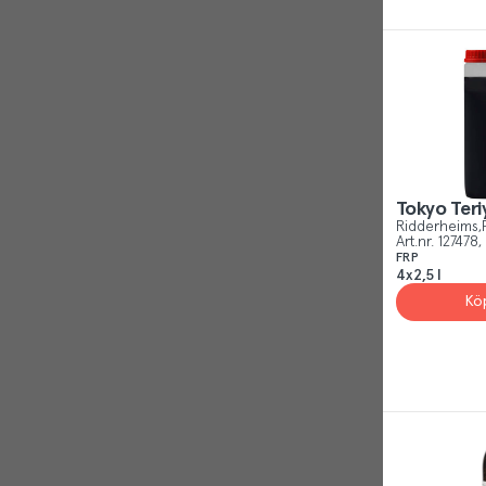
Tokyo Teri
Ridderheims
Art.nr.
127478
FRP
4x2,5 l
Kö