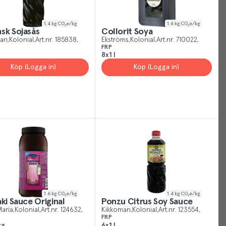
1.4
kg CO₂e/kg
1.6
kg CO₂e/kg
sk Sojasås
Collorit Soya
man
Kolonial
Art.nr.
185838
Ekströms
Kolonial
Art.nr.
710022
FRP
8x1 l
Köp (Logga in)
Köp (Logga in)
Your
Cookies
Just
like
other
sites,
we
use
cookies.
1.6
kg CO₂e/kg
1.4
kg CO₂e/kg
aki Sauce Original
Ponzu Citrus Soy Sauce
Our
Maria
Kolonial
Art.nr.
124632
Kikkoman
Kolonial
Art.nr.
123554
cookies
FRP
kg
6x1 l