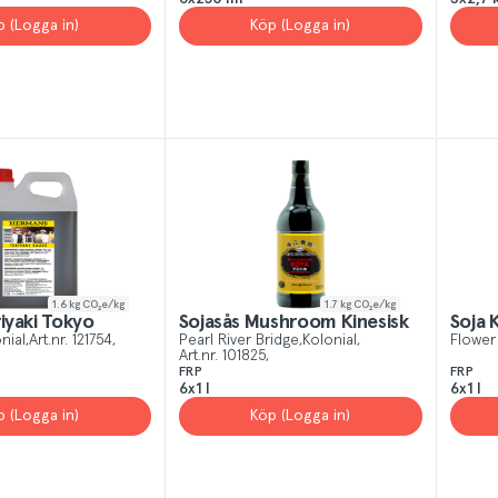
p (Logga in)
Köp (Logga in)
1.6
kg CO₂e/kg
1.7
kg CO₂e/kg
riyaki Tokyo
Sojasås Mushroom Kinesisk
Soja 
nial
Art.nr.
121754
Pearl River Bridge
Kolonial
Flower
Art.nr.
101825
FRP
FRP
6x1 l
6x1 l
p (Logga in)
Köp (Logga in)