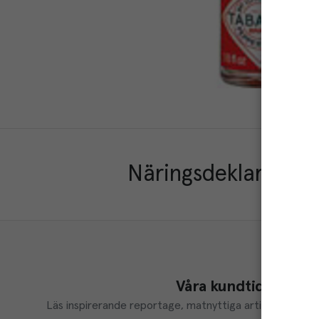
Näringsdeklaration
Våra kundtidningar
Läs inspirerande reportage, matnyttiga artiklar och ta d