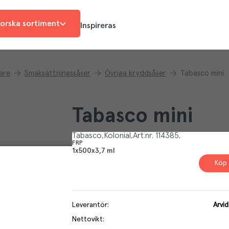
orska sortiment
Inspireras
are
Smaksättningssåser
Övriga kryddsåser
Tabasco mini
Tabasco mini
Tabasco
Kolonial
Art.nr.
114385
FRP
1x500x3,7 ml
Köp 
Leverantör
:
Arvi
Nettovikt
: