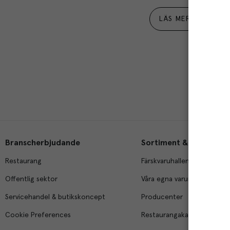
LÄS MER
Branscherbjudande
Sortiment & tjänster
Restaurang
Färskvaruhallen
Offentlig sektor
Våra egna varumärken
Servicehandel & butikskoncept
Producenter
Cookie Preferences
Restaurangakademien