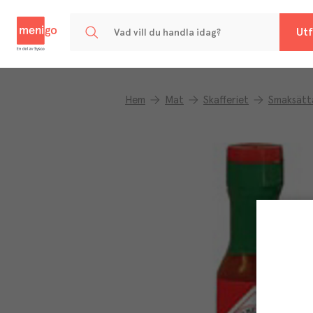
Menigo
Utf
Hem
Mat
Skafferiet
Smaksätt