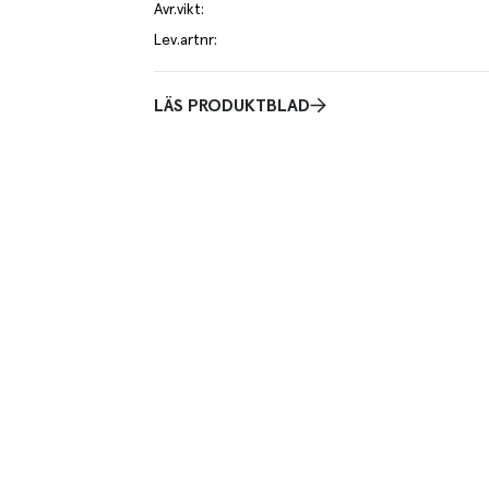
Avr.vikt
:
Lev.artnr
:
LÄS PRODUKTBLAD
T
el av aktuella kampanjer.
Du som är Menigo-kun