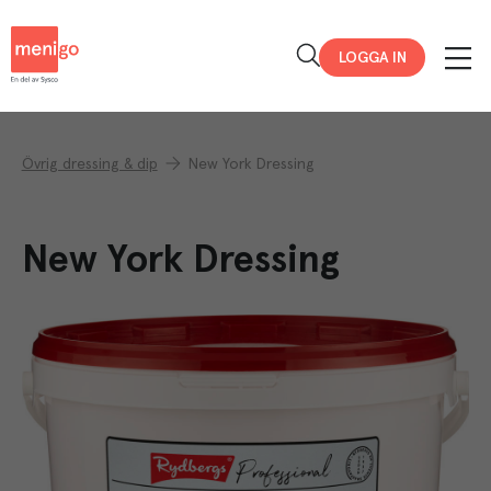
Menigo
LOGGA IN
Övrig dressing & dip
New York Dressing
New York Dressing