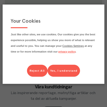
1.2
kg
Klimatavtryck
CO₂e/kg
Varje kilo av varan påverkar klimatet motsvarande
Your Cookies
utsläppen av 1.2 kg koldioxid.
Läs mer om hur vi beräknar klimatavtryck
Just like other sites, we use cookies. Our cookies give you the best
experience possible, helping us show you more of what is relevant
and useful to you. You can manage your
Cookies Settings
at any
time or for more information visit our
privacy policy
.
Reject All
Yes, I understand
Våra kundtidningar
Läs inspirerande reportage, matnyttiga artiklar och 
ta del av aktuella kampanjer.