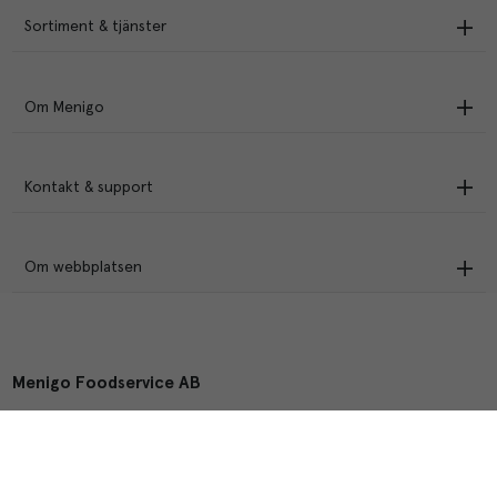
Sortiment & tjänster
Om Menigo
Kontakt & support
Om webbplatsen
Menigo Foodservice AB
Box 1120, 721 28 Västerås
© Menigo 2026
[
esales
]