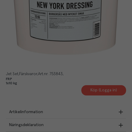
Jet Set
Färskvaror
Art.nr.
753843
FRP
1x10 kg
Köp (Logga in)
Artikelinformation
Näringsdeklaration