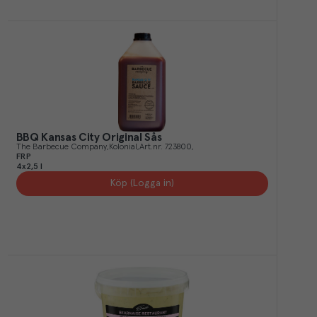
BBQ Kansas City Original Sås
The Barbecue Company
Kolonial
Art.nr.
723800
FRP
4x2,5 l
Köp (Logga in)