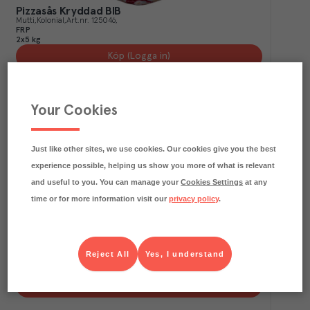
Pizzasås Kryddad BIB
Mutti
Kolonial
Art.nr.
125046
FRP
2x5 kg
Köp (Logga in)
Your Cookies
Just like other sites, we use cookies. Our cookies give you the best
experience possible, helping us show you more of what is relevant
and useful to you. You can manage your
Cookies Settings
at any
time or for more information visit our
privacy policy
.
Vitlöksdressing
Gourmet Service
Färskvaror
Art.nr.
756531
Reject All
Yes, I understand
FRP
1x2,5 kg
Köp (Logga in)