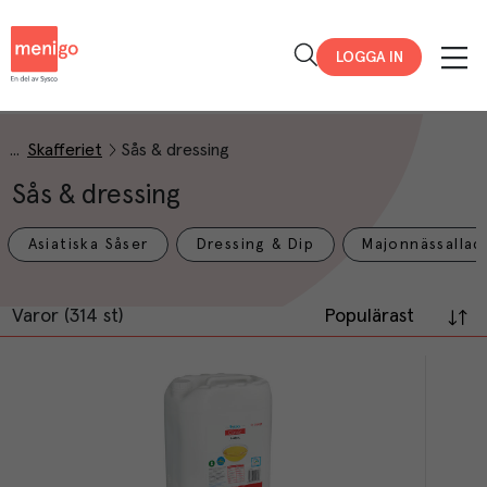
Menigo
LOGGA IN
Skafferiet
Sås & dressing
Sås & dressing
Asiatiska Såser
Dressing & Dip
Majonnässallad
Varor (314 st)
Populärast