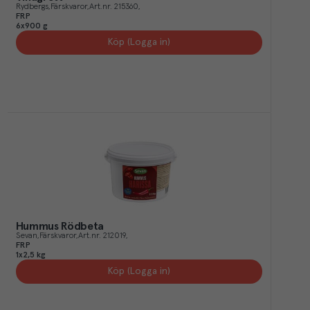
Rydbergs
Färskvaror
Art.nr.
215360
FRP
6x900 g
Köp (Logga in)
Hummus Rödbeta
Sevan
Färskvaror
Art.nr.
212019
FRP
1x2,5 kg
Köp (Logga in)