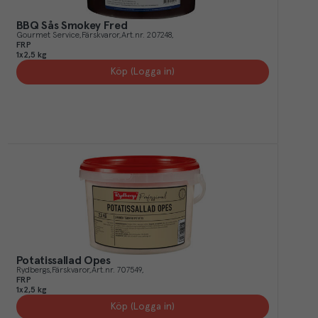
BBQ Sås Smokey Fred
Gourmet Service
Färskvaror
Art.nr.
207248
FRP
1x2,5 kg
Köp (Logga in)
Potatissallad Opes
Rydbergs
Färskvaror
Art.nr.
707549
FRP
1x2,5 kg
Köp (Logga in)