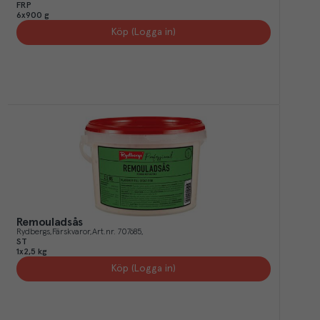
FRP
6x900 g
Köp (Logga in)
Remouladsås
Rydbergs
Färskvaror
Art.nr.
707685
ST
1x2,5 kg
Köp (Logga in)