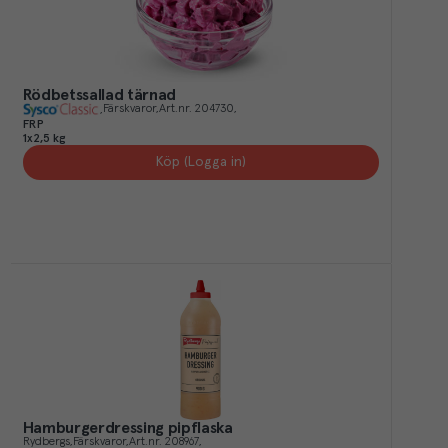
Rödbetssallad tärnad
Färskvaror
Art.nr.
204730
FRP
1x2,5 kg
Köp (Logga in)
Hamburgerdressing pipflaska
Rydbergs
Färskvaror
Art.nr.
208967