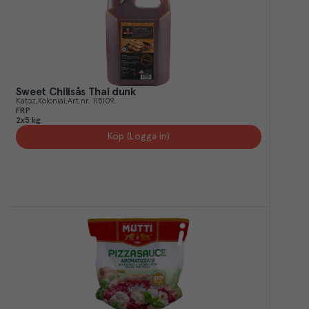
Sweet Chilisås Thai dunk
Katoz
Kolonial
Art.nr.
115109
FRP
2x5 kg
Köp (Logga in)