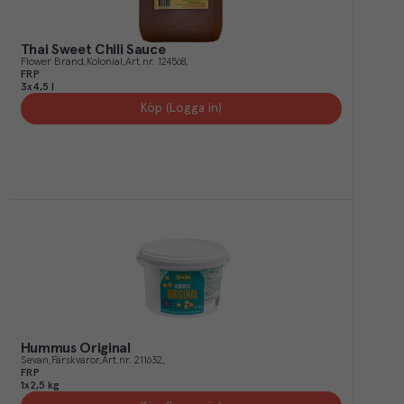
Thai Sweet Chili Sauce
Flower Brand
Kolonial
Art.nr.
124568
FRP
3x4,5 l
Köp (Logga in)
Hummus Original
Sevan
Färskvaror
Art.nr.
211632
FRP
1x2,5 kg