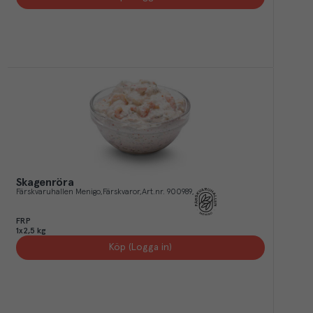
Skagenröra
Färskvaruhallen Menigo
Färskvaror
Art.nr.
900989
FRP
1x2,5 kg
Köp (Logga in)