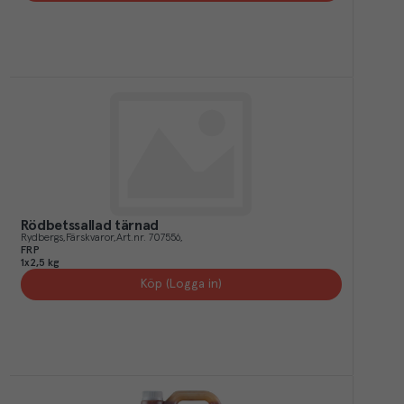
Rödbetssallad tärnad
Rydbergs
Färskvaror
Art.nr.
707556
FRP
1x2,5 kg
Köp (Logga in)