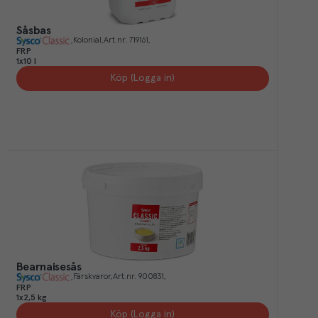
Såsbas
Kolonial
Art.nr.
719161
FRP
1x10 l
Köp (Logga in)
Bearnaisesås
Färskvaror
Art.nr.
900831
FRP
1x2,5 kg
Köp (Logga in)