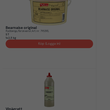
Bearnaise original
Rydbergs
Färskvaror
Art.nr.
795393
ST
1x2,5 kg
Köp (Logga in)
Vinägrett