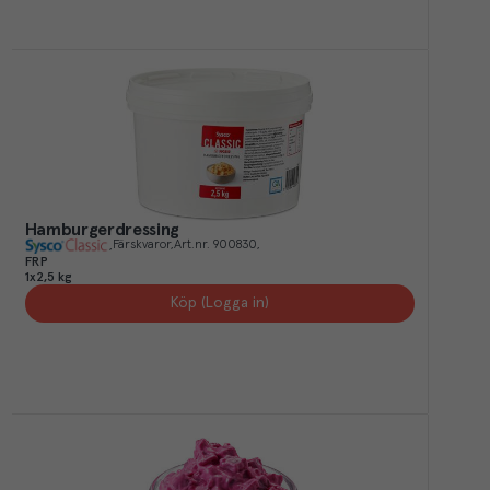
Hamburgerdressing
Färskvaror
Art.nr.
900830
FRP
1x2,5 kg
Köp (Logga in)