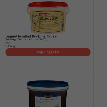
Baguettesallad Kyckling Curry
Rydbergs
Färskvaror
Art.nr.
766317
FRP
1x2,5 kg
Köp (Logga in)