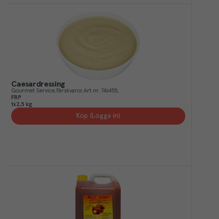
Caesardressing
Gourmet Service
Färskvaror
Art.nr.
746455
FRP
1x2,5 kg
Köp (Logga in)