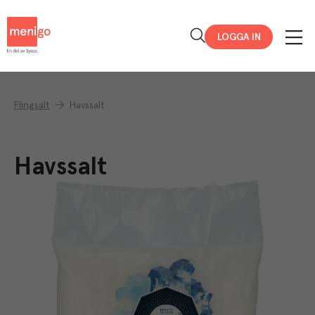
Menigo
LOGGA IN
Flingsalt
Havssalt
Havssalt