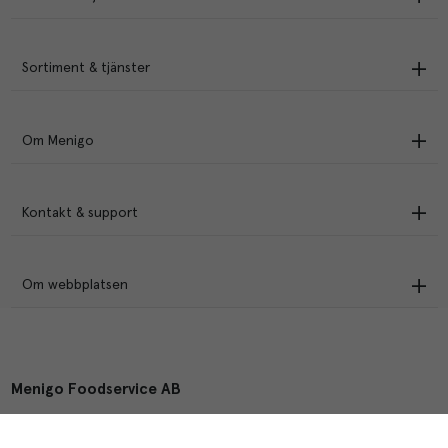
Sortiment & tjänster
Om Menigo
Kontakt & support
Om webbplatsen
Menigo Foodservice AB
Box 1120, 721 28 Västerås