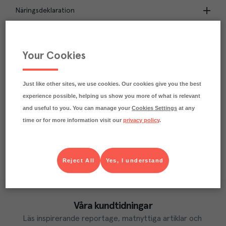
Näringsdeklaration
0.1
kg
Klimatavtryck
CO₂e/kg
Your Cookies
Varje kilo av varan påverkar klimatet motsvarande
utsläppen av 0.1 kg koldioxid.
Läs mer om hur vi beräknar klimatavtryck
Just like other sites, we use cookies. Our cookies give you the best
experience possible, helping us show you more of what is relevant
and useful to you. You can manage your
Cookies Settings
at any
time or for more information visit our
privacy policy
.
Reject All
Yes, I understand
Våra kundtidningar
Läs inspirerande reportage, matnyttiga artiklar och 