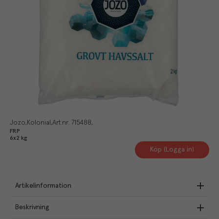
Jozo
Kolonial
Art.nr.
715488
FRP
6x2 kg
Köp (Logga in)
Artikelinformation
Beskrivning