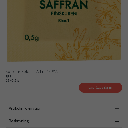
Kockens
Kolonial
Art.nr.
121917
FRP
25x0,5 g
Köp (Logga in)
Artikelinformation
Beskrivning