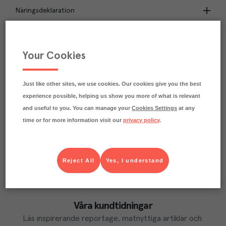
Näringsdeklaration
0.8
kg
Klimatavtryck
CO₂e/kg
Your Cookies
Varje kilo av varan påverkar klimatet motsvarande
utsläppen av 0.8 kg koldioxid.
Läs mer om hur vi beräknar klimatavtryck
Just like other sites, we use cookies. Our cookies give you the best
experience possible, helping us show you more of what is relevant
and useful to you. You can manage your
Cookies Settings
at any
time or for more information visit our
privacy policy
.
Reject All
Yes, I understand
Våra kundtidningar
Läs inspirerande reportage, matnyttiga artiklar och 