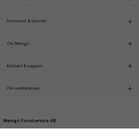
Sortiment & tjänster
Om Menigo
Kontakt & support
Om webbplatsen
Menigo Foodservice AB
Box 1120, 721 28 Västerås