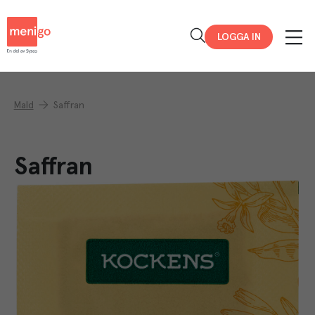
Menigo
LOGGA IN
Mald
Saffran
Saffran