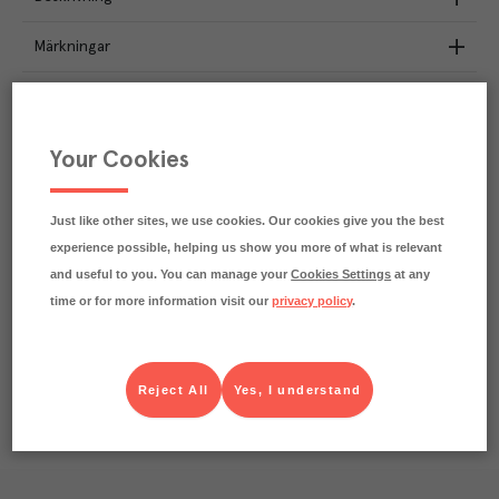
Märkningar
Näringsdeklaration
2.9
kg
Your Cookies
Klimatavtryck
CO₂e/kg
Varje kilo av varan påverkar klimatet motsvarande
utsläppen av 2.9 kg koldioxid.
Just like other sites, we use cookies. Our cookies give you the best
Läs mer om hur vi beräknar klimatavtryck
experience possible, helping us show you more of what is relevant
and useful to you. You can manage your
Cookies Settings
at any
time or for more information visit our
privacy policy
.
Reject All
Yes, I understand