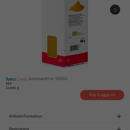
Kolonial
Art.nr.
901133
FRP
6x480 g
Köp (Logga in)
Artikelinformation
Beskrivning