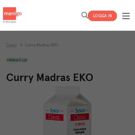
Menigo
LOGGA IN
Curry
Curry Madras EKO
Hållbart val
Curry Madras EKO