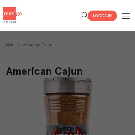
Menigo
LOGGA IN
Mald
American Cajun
American Cajun