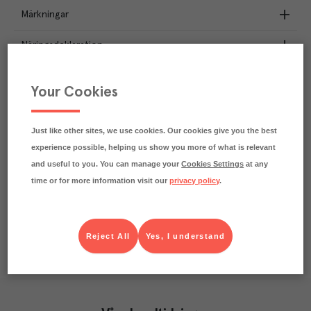
Märkningar
Näringsdeklaration
26
kg
Klimatavtryck
Your Cookies
CO₂e/kg
Varje kilo av varan påverkar klimatet motsvarande
utsläppen av 26 kg koldioxid.
Just like other sites, we use cookies. Our cookies give you the best
Läs mer om hur vi beräknar klimatavtryck
experience possible, helping us show you more of what is relevant
and useful to you. You can manage your
Cookies Settings
at any
time or for more information visit our
privacy policy
.
Reject All
Yes, I understand