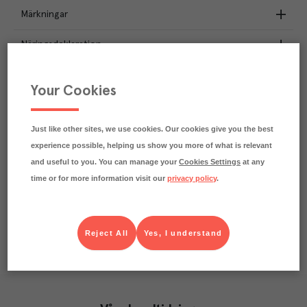
Märkningar
Näringsdeklaration
42
kg
Klimatavtryck
Your Cookies
CO₂e/kg
Varje kilo av varan påverkar klimatet motsvarande
utsläppen av 42 kg koldioxid.
Just like other sites, we use cookies. Our cookies give you the best
Läs mer om hur vi beräknar klimatavtryck
experience possible, helping us show you more of what is relevant
and useful to you. You can manage your
Cookies Settings
at any
time or for more information visit our
privacy policy
.
Reject All
Yes, I understand