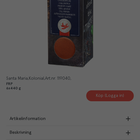
Santa Maria
Kolonial
Art.nr.
119040
FRP
6x440 g
Köp (Logga in)
Artikelinformation
Beskrivning