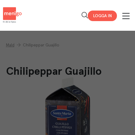
Menigo
LOGGA IN
Mald
Chilipeppar Guajillo
Chilipeppar Guajillo