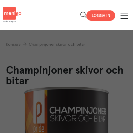
Menigo
LOGGA IN
Konserv
Champinjoner skivor och bitar
Champinjoner skivor och
bitar