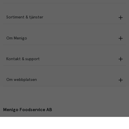
Sortiment & tjänster
Om Menigo
Kontakt & support
Om webbplatsen
Menigo Foodservice AB
Box 1120, 721 28 Västerås