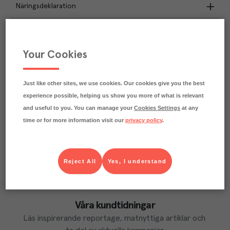
Näringsdeklaration
0.3
kg
Klimatavtryck
CO₂e/kg
Your Cookies
Varje kilo av varan påverkar klimatet motsvarande
utsläppen av 0.3 kg koldioxid.
Läs mer om hur vi beräknar klimatavtryck
Just like other sites, we use cookies. Our cookies give you the best
experience possible, helping us show you more of what is relevant
and useful to you. You can manage your
Cookies Settings
at any
time or for more information visit our
privacy policy
.
Reject All
Yes, I understand
Våra kundtidningar
Läs inspirerande reportage, matnyttiga artiklar och 