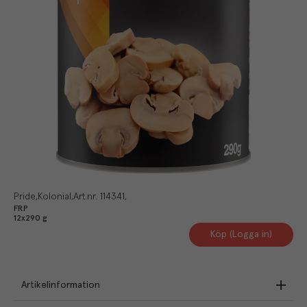
Pride
Kolonial
Art.nr.
114341
FRP
12x290 g
Köp (Logga in)
Artikelinformation