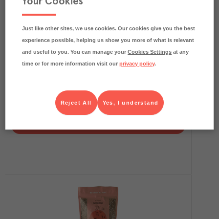
Your Cookies
Just like other sites, we use cookies. Our cookies give you the best
experience possible, helping us show you more of what is relevant
and useful to you. You can manage your
Cookies Settings
at any
time or for more information visit our
privacy policy
.
1
kg CO₂e/kg
Röda Linser KRAV
Saltå Kvarn
Kolonial
Art.nr.
121617
Reject All
Yes, I understand
FRP
1x2,5 kg
Köp (Logga in)