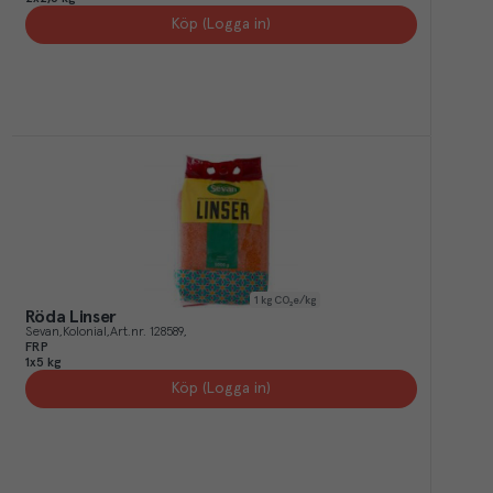
Köp (Logga in)
1
kg CO₂e/kg
Röda Linser
Sevan
Kolonial
Art.nr.
128589
FRP
1x5 kg
Köp (Logga in)