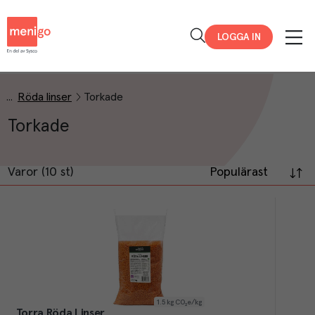
Menigo
LOGGA IN
Röda linser
Torkade
Torkade
Varor (10 st)
Populärast
1.5
kg CO₂e/kg
Torra Röda Linser