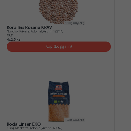
1.1
kg CO₂e/kg
Korallins Rosana KRAV
Nordisk Råvara
Kolonial
Art.nr.
122114
FRP
4x2,5 kg
Köp (Logga in)
1.3
kg CO₂e/kg
Röda Linser EKO
Kung Markatta
Kolonial
Art.nr.
127897