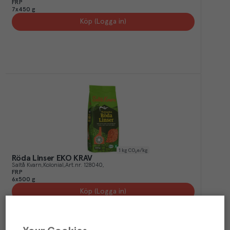
FRP
7x450 g
Köp (Logga in)
1
kg CO₂e/kg
Röda Linser EKO KRAV
Saltå Kvarn
Kolonial
Art.nr.
128040
FRP
6x500 g
Köp (Logga in)