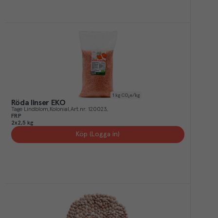
1
kg CO₂e/kg
Röda linser EKO
Tage Lindblom
Kolonial
Art.nr.
120023
FRP
2x2,5 kg
Köp (Logga in)