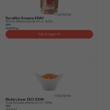
1.1
kg CO₂e/kg
Korallins Rosana KRAV
Nordisk Råvara
Kolonial
Art.nr.
122115
FRP
14x500 g
Köp (Logga in)
1.3
kg CO₂e/kg
Röda Linser EKO KRAV
Kung Markatta
Kolonial
Art.nr.
128446
FRP
2x2,5 kg