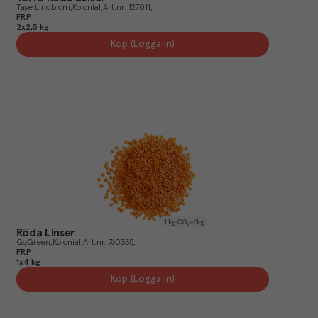
Tage Lindblom
Kolonial
Art.nr.
127011
FRP
2x2,5 kg
Köp (Logga in)
1
kg CO₂e/kg
Röda Linser
GoGreen
Kolonial
Art.nr.
760335
FRP
1x4 kg
Köp (Logga in)