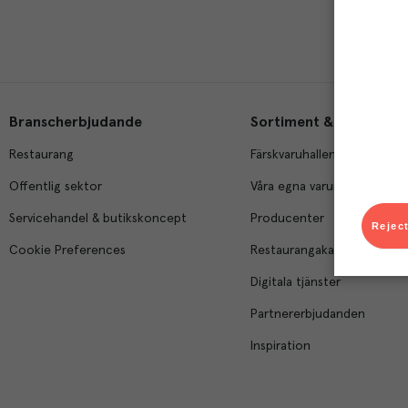
Branscherbjudande
Sortiment & tjänster
Restaurang
Färskvaruhallen
Offentlig sektor
Våra egna varumärken
Servicehandel & butikskoncept
Producenter
Reject
Cookie Preferences
Restaurangakademien
Digitala tjänster
Partnererbjudanden
Inspiration