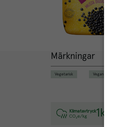
Märkningar
Vegetarisk
Vegan
1
kg
Varje ki
Klimatavtryck
CO₂e/kg
Läs mer 