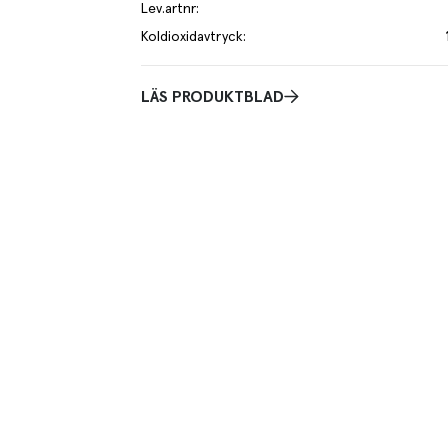
Lev.artnr
:
Koldioxidavtryck
:
LÄS PRODUKTBLAD
lo av varan påverkar klimatet motsvarande utsläppen av 1 kg koldio
om hur vi beräknar klimatavtryck