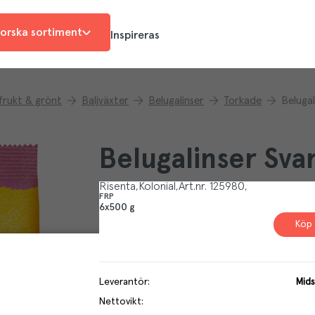
orska sortiment
Inspireras
 frukt & grönt
Baljväxter
Belugalinser
Torkade
Belugal
Belugalinser Sva
Risenta
Kolonial
Art.nr.
125980
FRP
6x500 g
Köp 
Leverantör
:
Mids
Nettovikt
: