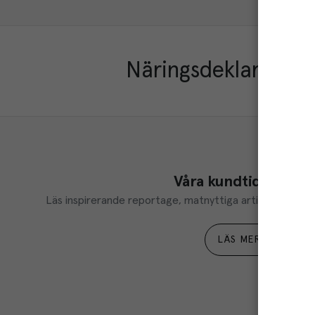
Näringsdeklaration
Våra kundtidningar
Läs inspirerande reportage, matnyttiga artiklar och ta d
LÄS MER