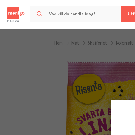
Menigo
Utf
Hem
Mat
Skafferiet
Kolonialt