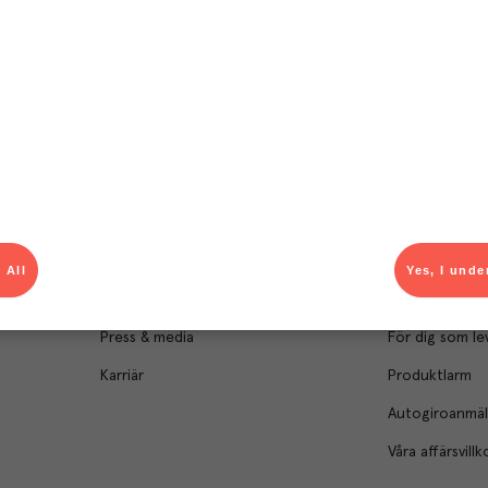
Om Menigo
Kontakt & s
Företagsfakta
Bli kund
Företagsledning
Kundservice
Hållbarhet
Säljavdelning
 All
Yes, I unde
Branschsamarbeten
Kontor & lager
Press & media
För dig som le
Karriär
Produktlarm
Autogiroanmä
Våra affärsvillk