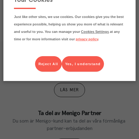
Just like other sites, we use cookies. Our cookies give you the best
experience possible, helping us show you more of what is relevant
and useful to you. You can manage your
Cookies Settings
at any
time or for more information visit our
privacy policy
.
Våra kundtidningar
Reject All
Yes, I understand
Läs inspirerande reportage, matnyttiga artiklar och 
ta del av aktuella kampanjer.
LÄS MER
Ta del av Menigo Partner
Du som är Menigo-kund kan ta del av våra förmånliga 
partner-erbjudanden