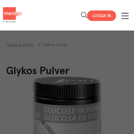
Menigo
LOGGA IN
Textur & effekt
Glykos Pulver
Glykos Pulver