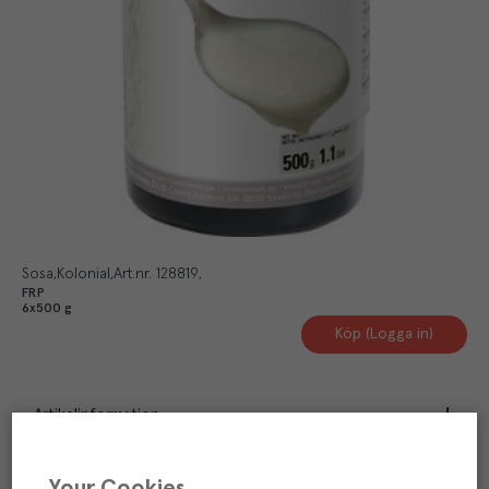
Sosa
Kolonial
Art.nr.
128819
FRP
6x500 g
Köp (Logga in)
Artikelinformation
Näringsdeklaration
Your Cookies