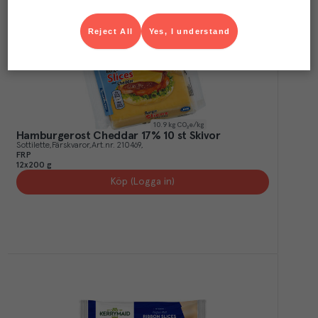
Reject All
Yes, I understand
10.9
kg CO₂e/kg
Hamburgerost Cheddar 17% 10 st Skivor
Sottilette
Färskvaror
Art.nr.
210469
FRP
12x200 g
Köp (Logga in)