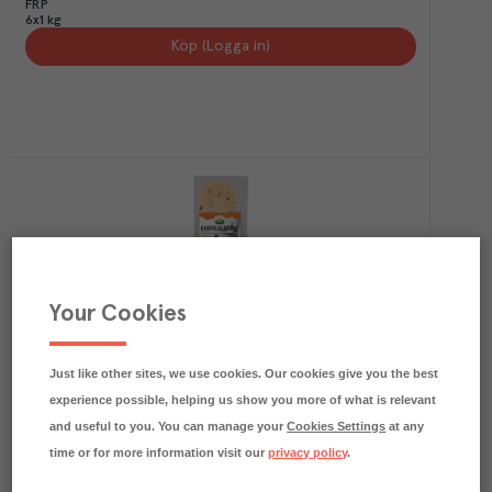
FRP
6x1 kg
Köp (Logga in)
Your Cookies
13.2
kg CO₂e/kg
Hamburgerost Skivad Havarti Jalapeno
Arla Pro
Färskvaror
Art.nr.
215431
FRP
Just like other sites, we use cookies. Our cookies give you the best
6x750 g
experience possible, helping us show you more of what is relevant
Köp (Logga in)
and useful to you. You can manage your
Cookies Settings
at any
time or for more information visit our
privacy policy
.