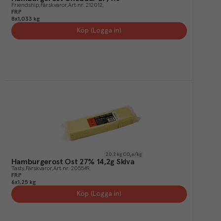
Friendship
Färskvaror
Art.nr.
212012
FRP
8x1,033 kg
Köp (Logga in)
20.2
kg CO₂e/kg
Hamburgerost Ost 27% 14,2g Skiva
Tasty
Färskvaror
Art.nr.
205549
FRP
6x1,25 kg
Köp (Logga in)