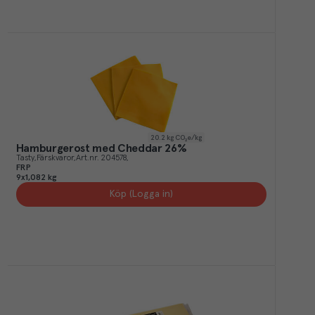
20.2
kg CO₂e/kg
Hamburgerost med Cheddar 26%
Tasty
Färskvaror
Art.nr.
204578
FRP
9x1,082 kg
Köp (Logga in)