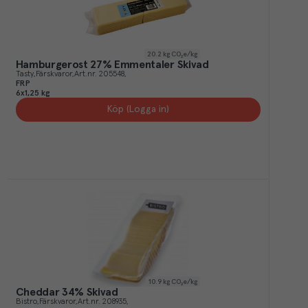
20.2
kg CO₂e/kg
Hamburgerost 27% Emmentaler Skivad
Tasty
Färskvaror
Art.nr.
205548
FRP
6x1,25 kg
Köp (Logga in)
10.9
kg CO₂e/kg
Cheddar 34% Skivad
Bistro
Färskvaror
Art.nr.
208935