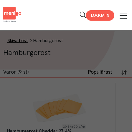
Menigo
LOGGA IN
Skivad ost
Hamburgerost
Hamburgerost
Varor (9 st)
Populärast
20.2
kg CO₂e/kg
Hamburgerost Cheddar 27,4%