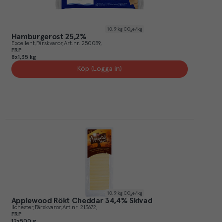
10.9
kg CO₂e/kg
Hamburgerost 25,2%
Excellent
Färskvaror
Art.nr.
250089
FRP
8x1,35 kg
Köp (Logga in)
10.9
kg CO₂e/kg
Applewood Rökt Cheddar 34,4% Skivad
Ilchester
Färskvaror
Art.nr.
213672
FRP
12x500 g