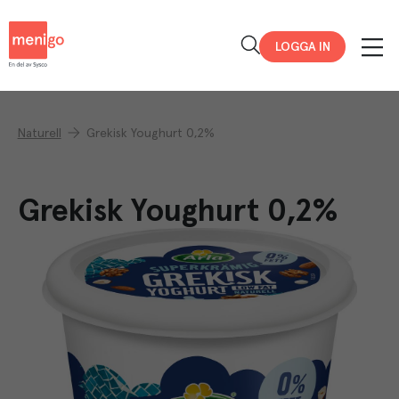
Menigo
LOGGA IN
Naturell
Grekisk Youghurt 0,2%
Grekisk Youghurt 0,2%