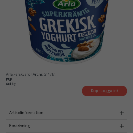
Arla
Färskvaror
Art.nr.
214717
FRP
6x1 kg
Köp (Logga in)
Artikelinformation
Beskrivning