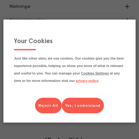
Märkningar
Näringsdeklaration
2.3
kg
Klimatavtryck
Your Cookies
CO₂e/kg
Varje kilo av varan påverkar klimatet motsvarande
utsläppen av 2.3 kg koldioxid.
Just like other sites, we use cookies. Our cookies give you the best
Läs mer om hur vi beräknar klimatavtryck
experience possible, helping us show you more of what is relevant
and useful to you. You can manage your
Cookies Settings
at any
time or for more information visit our
privacy policy
.
Reject All
Yes, I understand