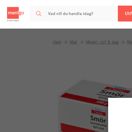
Menigo
Utf
Hem
Mat
Mejeri, ost & ägg
Me