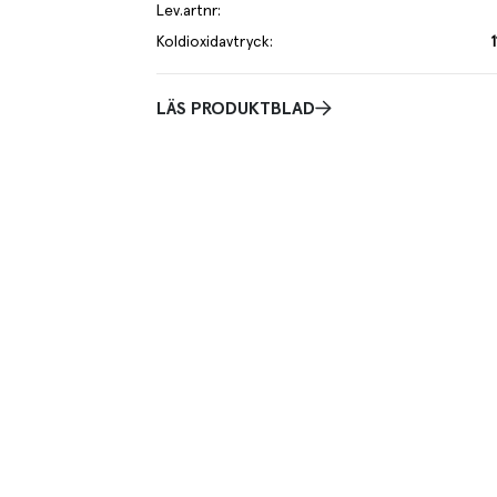
Lev.artnr
:
Koldioxidavtryck
:
LÄS PRODUKTBLAD
e. Njut av riktigt smör på ett nybakt bröd eller lägg
en len och härlig smak i både matlagning och bakning.
rje kilo av varan påverkar klimatet motsvarande utsläppen av 11.3 
s mer om hur vi beräknar klimatavtryck