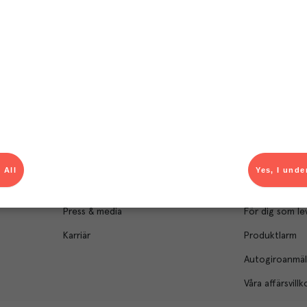
Om Menigo
Kontakt & s
Företagsfakta
Bli kund
Företagsledning
Kundservice
Hållbarhet
Säljavdelning
 All
Yes, I unde
Branschsamarbeten
Kontor & lager
Press & media
För dig som le
Karriär
Produktlarm
Autogiroanmä
Våra affärsvillk