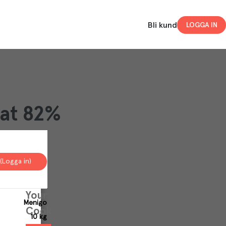
Bli kund
LOGGA IN
at 82%
(Logga in)
Your
Menigo
Cookies
10 kg