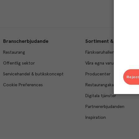
Branscherbjudande
Sortiment & tjänster
Restaurang
Färskvaruhallen
Offentlig sektor
Våra egna varumärken
Servicehandel & butikskoncept
Producenter
Reject
Cookie Preferences
Restaurangakademien
Digitala tjänster
Partnererbjudanden
Inspiration