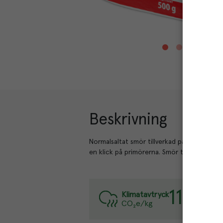
Beskrivning
Normalsaltat smör tillverkad på färsk grädd
en klick på primörerna. Smör tillför även 
11.3
kg
Va
Klimatavtryck
CO₂e/kg
Lä