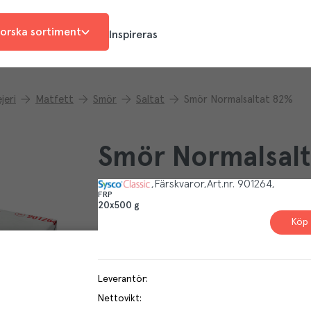
orska sortiment
Inspireras
jeri
Matfett
Smör
Saltat
Smör Normalsaltat 82%
Smör Normalsalt
Färskvaror
Art.nr.
901264
FRP
20x500 g
Köp 
Leverantör
:
Nettovikt
: