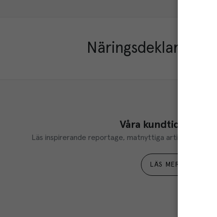
Näringsdeklaration
Våra kundtidningar
Läs inspirerande reportage, matnyttiga artiklar och ta d
LÄS MER