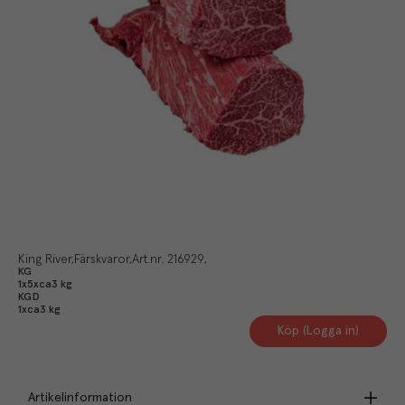
King River
Färskvaror
Art.nr.
216929
KG
1x5xca3 kg
KGD
1xca3 kg
Köp (Logga in)
Artikelinformation