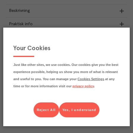
Beskrivning
Praktisk info
Näringsdeklaration
Your Cookies
91.5
kg
Klimatavtryck
CO₂e/kg
Varje kilo av varan påverkar klimatet motsvarande
Just like other sites, we use cookies. Our cookies give you the best
utsläppen av 91.5 kg koldioxid.
experience possible, helping us show you more of what is relevant
Läs mer om hur vi beräknar klimatavtryck
and useful to you. You can manage your
Cookies Settings
at any
time or for more information visit our
privacy policy
.
Reject All
Yes, I understand