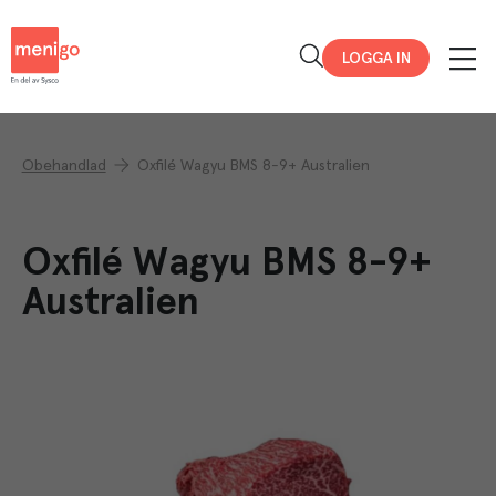
Menigo
LOGGA IN
Obehandlad
Oxfilé Wagyu BMS 8-9+ Australien
Oxfilé Wagyu BMS 8-9+
Australien