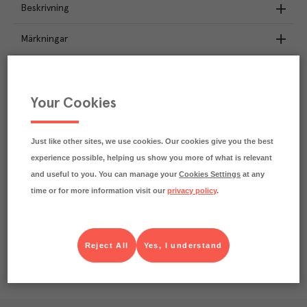
Beskrivning
Märkningar
Näringsdeklaration
Your Cookies
49.4
kg
Klimatavtryck
CO₂e/kg
Varje kilo av varan påverkar klimatet motsvarande
Just like other sites, we use cookies. Our cookies give you the best
utsläppen av 49.4 kg koldioxid.
experience possible, helping us show you more of what is relevant
Läs mer om hur vi beräknar klimatavtryck
and useful to you. You can manage your
Cookies Settings
at any
time or for more information visit our
privacy policy
.
Reject All
Yes, I understand