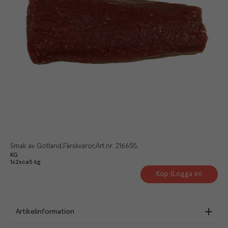
Smak av Gotland
Färskvaror
Art.nr.
216655
KG
1x2xca5 kg
Köp (Logga in)
Artikelinformation