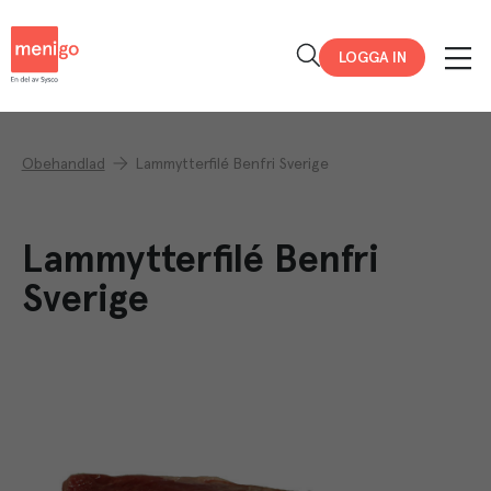
Menigo
LOGGA IN
Obehandlad
Lammytterfilé Benfri Sverige
Lammytterfilé Benfri
Sverige