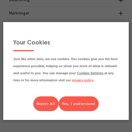
Beskrivning
Märkningar
Näringsdeklaration
35.7
kg
Your Cookies
Klimatavtryck
CO₂e/kg
Varje kilo av varan påverkar klimatet motsvarande
utsläppen av 35.7 kg koldioxid.
Just like other sites, we use cookies. Our cookies give you the best
Läs mer om hur vi beräknar klimatavtryck
experience possible, helping us show you more of what is relevant
and useful to you. You can manage your
Cookies Settings
at any
time or for more information visit our
privacy policy
.
Reject All
Yes, I understand