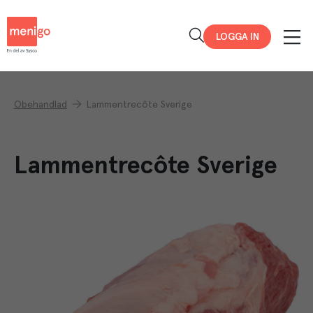
Menigo
LOGGA IN
Obehandlad
Lammentrecôte Sverige
Lammentrecôte Sverige