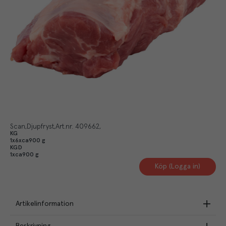
Scan
Djupfryst
Art.nr.
409662
KG
1x6xca900 g
KGD
1xca900 g
Köp (Logga in)
Artikelinformation