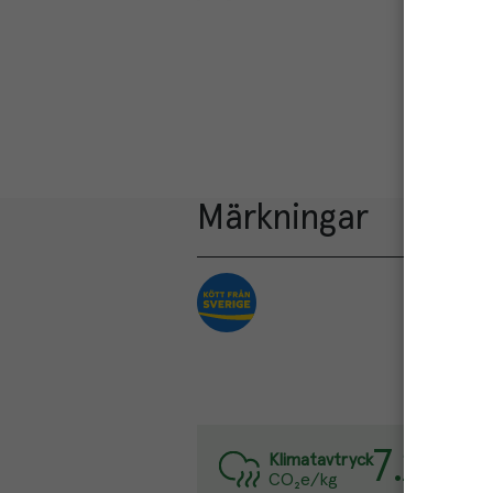
Märkningar
7.2
kg
Var
Klimatavtryck
CO₂e/kg
Läs