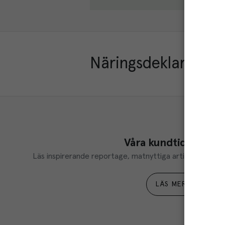
Näringsdeklaration
Våra kundtidningar
Läs inspirerande reportage, matnyttiga artiklar och ta d
LÄS MER