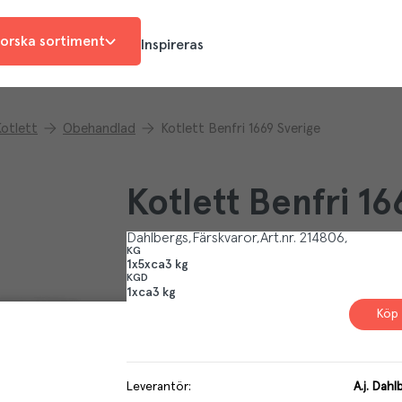
orska sortiment
Inspireras
otlett
Obehandlad
Kotlett Benfri 1669 Sverige
Kotlett Benfri 16
Dahlbergs
Färskvaror
Art.nr.
214806
KG
1x5xca3 kg
KGD
1xca3 kg
Köp 
Leverantör
:
A.j. Dahl