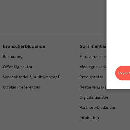
Branscherbjudande
Sortiment & tjänster
Restaurang
Färskvaruhallen
Offentlig sektor
Våra egna varumärken
Reject
Servicehandel & butikskoncept
Producenter
Cookie Preferences
Restaurangakademien
Digitala tjänster
Partnererbjudanden
Inspiration