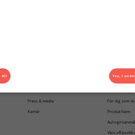
Om Menigo
Kontakt & s
Företagsfakta
Bli kund
Företagsledning
Kundservice
 All
Yes, I unde
Hållbarhet
Säljavdelning
Branschsamarbeten
Kontor & lager
Press & media
För dig som le
Karriär
Produktlarm
Autogiroanmä
Våra affärsvillk