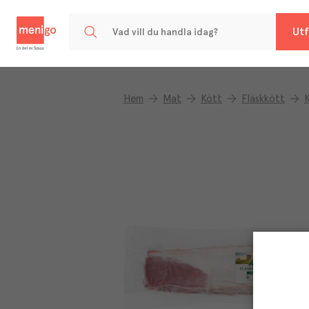
Menigo
Utf
Hem
Mat
Kött
Fläskkött
K