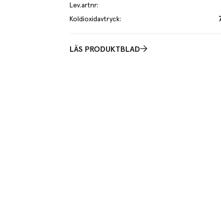
Lev.artnr
:
Koldioxidavtryck
:
LÄS PRODUKTBLAD
je kilo av varan påverkar klimatet motsvarande utsläppen av 7.2 kg
 mer om hur vi beräknar klimatavtryck