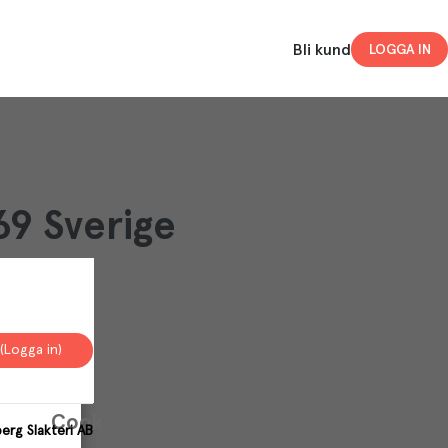
Bli kund
LOGGA IN
69 Sverige
(Logga in)
Your
Cookies
berg Slakteri AB