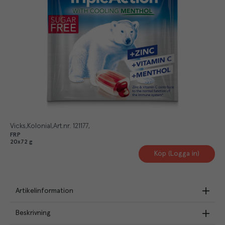
Vicks
Kolonial
Art.nr.
121177
FRP
20x72 g
Köp (Logga in)
Artikelinformation
Beskrivning