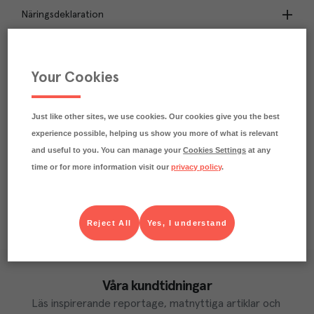
Näringsdeklaration
1.6
kg
Klimatavtryck
CO₂e/kg
Your Cookies
Varje kilo av varan påverkar klimatet motsvarande
utsläppen av 1.6 kg koldioxid.
Läs mer om hur vi beräknar klimatavtryck
Just like other sites, we use cookies. Our cookies give you the best
experience possible, helping us show you more of what is relevant
and useful to you. You can manage your
Cookies Settings
at any
time or for more information visit our
privacy policy
.
Reject All
Yes, I understand
Våra kundtidningar
Läs inspirerande reportage, matnyttiga artiklar och 