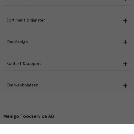
Sortiment & tjänster
Om Menigo
Kontakt & support
Om webbplatsen
Menigo Foodservice AB
Box 1120, 721 28 Västerås