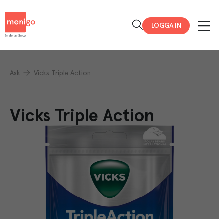
Menigo
LOGGA IN
Ask
Vicks Triple Action
Vicks Triple Action