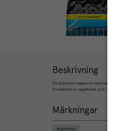
Beskrivning
De populära napparna med saltlakritssmak.
Produkten är vegetarisk och innehåller inga
Märkningar
Vegetarisk