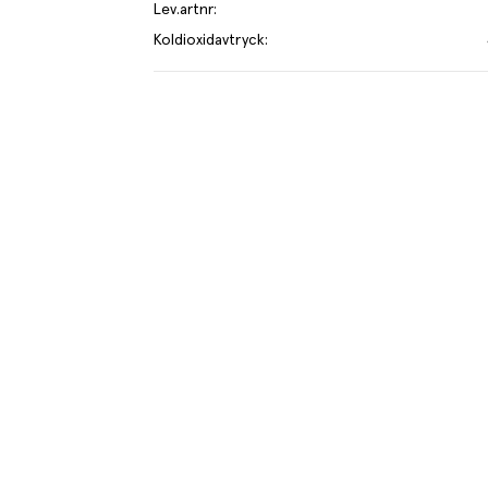
Lev.artnr
:
Koldioxidavtryck
:
 animalier, lämplig för veganer.