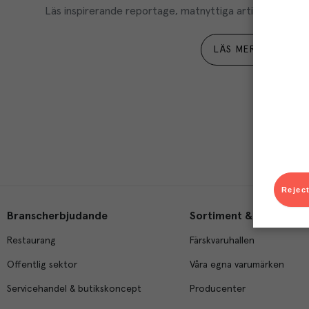
Läs inspirerande reportage, matnyttiga artiklar och ta d
LÄS MER
Reject
Branscherbjudande
Sortiment & tjänster
Restaurang
Färskvaruhallen
Offentlig sektor
Våra egna varumärken
Servicehandel & butikskoncept
Producenter