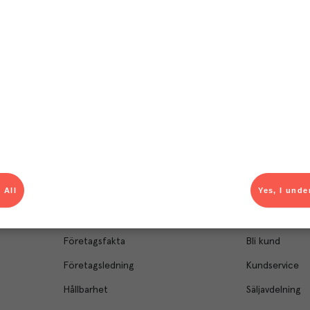
el av aktuella kampanjer.
Du som är Menigo-kun
 All
Yes, I unde
Om Menigo
Kontakt & s
Företagsfakta
Bli kund
Företagsledning
Kundservice
Hållbarhet
Säljavdelning