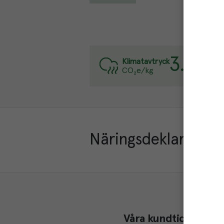
3.1
kg
Varj
Klimatavtryck
CO₂e/kg
Läs 
Näringsdeklaration
Våra kundtidningar