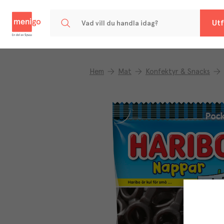
Menigo
Utf
Hem
Mat
Konfektyr & Snacks