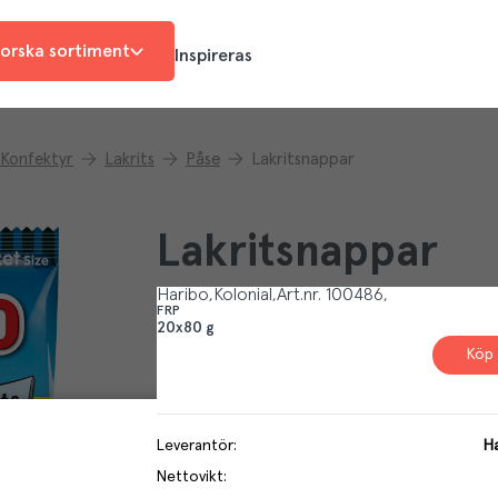
orska sortiment
Inspireras
Konfektyr
Lakrits
Påse
Lakritsnappar
Lakritsnappar
Haribo
Kolonial
Art.nr.
100486
FRP
20x80 g
Köp 
Leverantör
:
Ha
Nettovikt
: