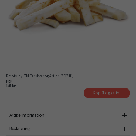
Roots by 3N
Färskvaror
Art.nr.
303111
FRP
1x5 kg
Köp (Logga in)
Artikelinformation
Beskrivning