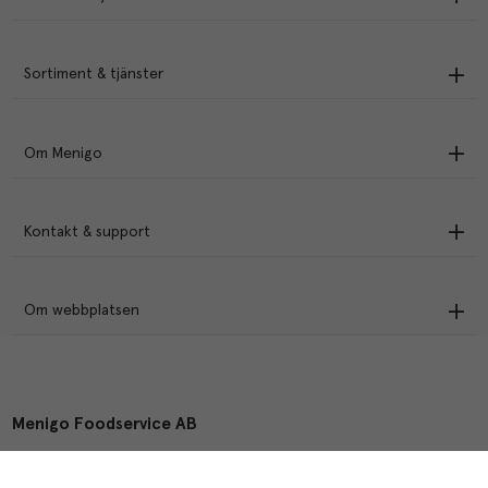
Sortiment & tjänster
Om Menigo
Kontakt & support
Om webbplatsen
Menigo Foodservice AB
Box 1120, 721 28 Västerås