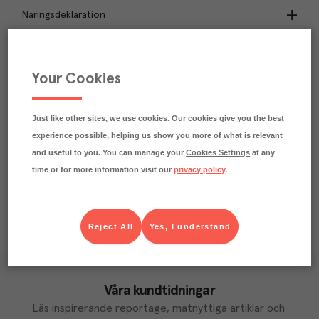
Näringsdeklaration
0.1
kg
Klimatavtryck
CO₂e/kg
Your Cookies
Varje kilo av varan påverkar klimatet motsvarande
utsläppen av 0.1 kg koldioxid.
Läs mer om hur vi beräknar klimatavtryck
Just like other sites, we use cookies. Our cookies give you the best
experience possible, helping us show you more of what is relevant
and useful to you. You can manage your
Cookies Settings
at any
time or for more information visit our
privacy policy
.
Reject All
Yes, I understand
Våra kundtidningar
Läs inspirerande reportage, matnyttiga artiklar och 