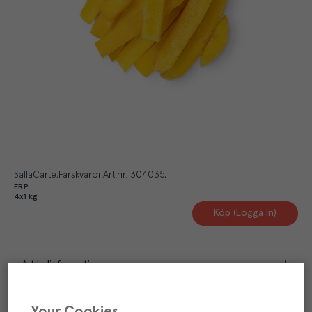
SallaCarte
Färskvaror
Art.nr.
304035
FRP
4x1 kg
Köp (Logga in)
Artikelinformation
Näringsdeklaration
Your Cookies