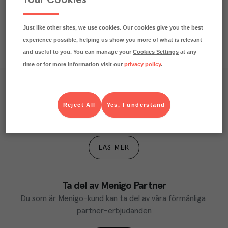
Just like other sites, we use cookies. Our cookies give you the best
experience possible, helping us show you more of what is relevant
and useful to you. You can manage your
Cookies Settings
at any
time or for more information visit our
privacy policy
.
Våra kundtidningar
Reject All
Yes, I understand
Läs inspirerande reportage, matnyttiga artiklar och 
ta del av aktuella kampanjer.
LÄS MER
Ta del av Menigo Partner
Du som är Menigo-kund kan ta del av våra förmånliga 
partner-erbjudanden