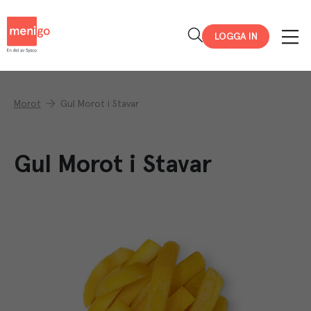
Menigo
LOGGA IN
Morot
Gul Morot i Stavar
Gul Morot i Stavar