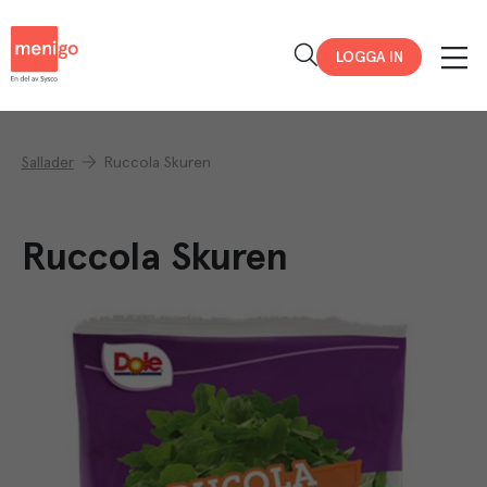
Menigo
LOGGA IN
Sallader
Ruccola Skuren
Ruccola Skuren