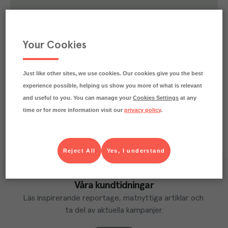
0.3
kg
Klimatavtryck
CO₂e/kg
Varje kilo av varan påverkar klimatet motsvarande
Your Cookies
utsläppen av 0.3 kg koldioxid.
Läs mer om hur vi beräknar klimatavtryck
Just like other sites, we use cookies. Our cookies give you the best
experience possible, helping us show you more of what is relevant
and useful to you. You can manage your
Cookies Settings
at any
time or for more information visit our
privacy policy
.
Reject All
Yes, I understand
Våra kundtidningar
Läs inspirerande reportage, matnyttiga artiklar och 
ta del av aktuella kampanjer.