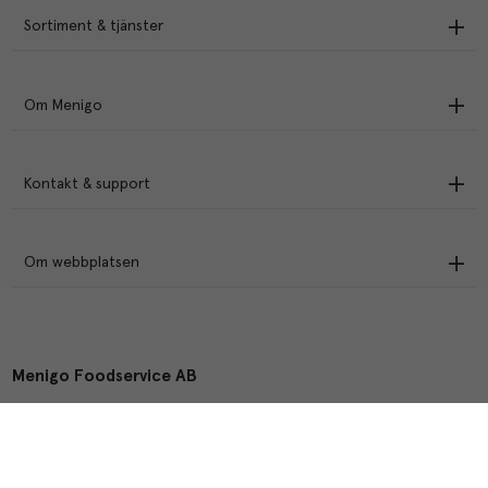
Sortiment & tjänster
Om Menigo
Kontakt & support
Om webbplatsen
Menigo Foodservice AB
Box 1120, 721 28 Västerås
© Menigo 2026
[
esales
]