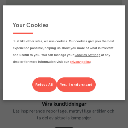
0.3
kg
Klimatavtryck
CO₂e/kg
Varje kilo av varan påverkar klimatet motsvarande
Your Cookies
utsläppen av 0.3 kg koldioxid.
Läs mer om hur vi beräknar klimatavtryck
Just like other sites, we use cookies. Our cookies give you the best
experience possible, helping us show you more of what is relevant
and useful to you. You can manage your
Cookies Settings
at any
time or for more information visit our
privacy policy
.
Reject All
Yes, I understand
Våra kundtidningar
Läs inspirerande reportage, matnyttiga artiklar och 
ta del av aktuella kampanjer.