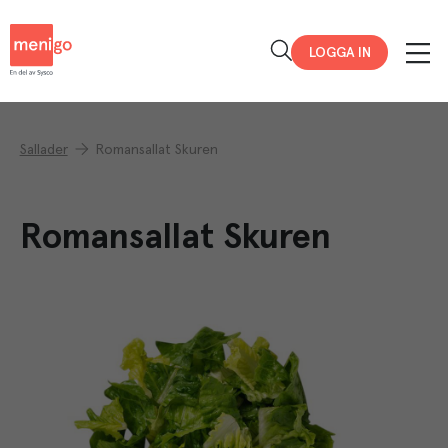
Menigo
LOGGA IN
Sallader
Romansallat Skuren
Romansallat Skuren