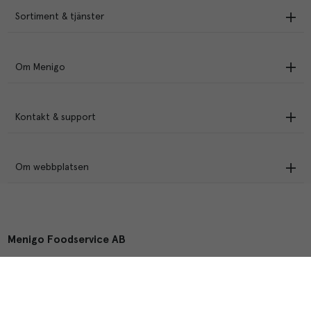
Sortiment & tjänster
Om Menigo
Kontakt & support
Om webbplatsen
Menigo Foodservice AB
Box 1120, 721 28 Västerås
© Menigo 2026
[
esales
]