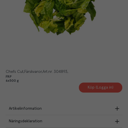
Chefs Cut
Färskvaror
Art.nr.
304893
FRP
6x500 g
Köp (Logga in)
Artikelinformation
Näringsdeklaration