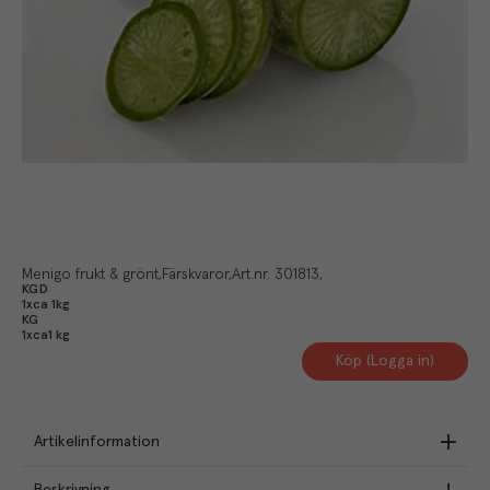
Menigo frukt & grönt
Färskvaror
Art.nr.
301813
KGD
1xca 1kg
KG
1xca1 kg
Köp (Logga in)
Artikelinformation