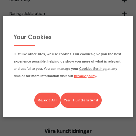
Beskrivning
Näringsdeklaration
0.2
kg
Klimatavtryck
CO₂e/kg
Your Cookies
Varje kilo av varan påverkar klimatet motsvarande
utsläppen av 0.2 kg koldioxid.
Läs mer om hur vi beräknar klimatavtryck
Just like other sites, we use cookies. Our cookies give you the best
experience possible, helping us show you more of what is relevant
and useful to you. You can manage your
Cookies Settings
at any
time or for more information visit our
privacy policy
.
Reject All
Yes, I understand
Våra kundtidningar