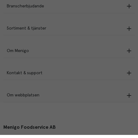
Branscherbjudande
Sortiment & tjänster
Om Menigo
Kontakt & support
Om webbplatsen
Menigo Foodservice AB