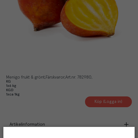
Menigo frukt & grönt
Färskvaror
Art.nr.
782980
KG
1x6 kg
KGD
1xca 1kg
Köp (Logga in)
Artikelinformation