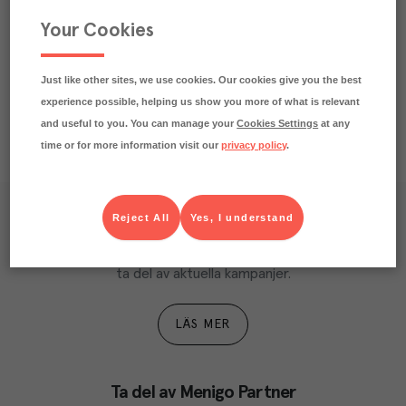
Beskrivning
Your Cookies
Näringsdeklaration
Just like other sites, we use cookies. Our cookies give you the best
experience possible, helping us show you more of what is relevant
and useful to you. You can manage your
Cookies Settings
at any
time or for more information visit our
privacy policy
.
Reject All
Yes, I understand
Våra kundtidningar
Läs inspirerande reportage, matnyttiga artiklar och 
ta del av aktuella kampanjer.
LÄS MER
Ta del av Menigo Partner