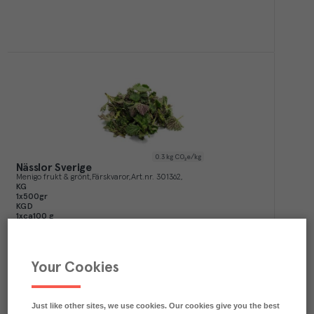
0.3
kg CO₂e/kg
Nässlor Sverige
Menigo frukt & grönt
Färskvaror
Art.nr.
301362
KG
1x500gr
KGD
1xca100 g
Köp (Logga in)
Your Cookies
Just like other sites, we use cookies. Our cookies give you the best