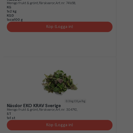
Menigo frukt & grönt
Färskvaror
Art.nr.
741658
KG
1x2 kg
KGD
1xca100 g
Köp (Logga in)
0.3
kg CO₂e/kg
Nässlor EKO KRAV Sverige
Menigo frukt & grönt
Färskvaror
Art.nr.
304792
ST
1x1 st
Köp (Logga in)