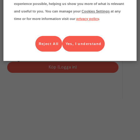
experience possible, helping us show you more of what is relevant
and useful to you. You can manage your
Cookies Settings
at any
time or for more information visit our
privacy policy
.
0.3
kg CO₂e/kg
Reject All
Yes, I understand
Nässlor EKO KRAV SE
Menigo frukt & grönt
Färskvaror
Art.nr.
304630
ST
1x100 g
Köp (Logga in)