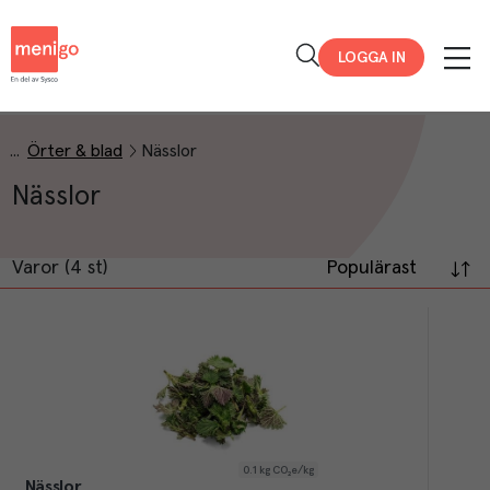
Menigo
LOGGA IN
Örter & blad
Nässlor
Nässlor
Varor (4 st)
Populärast
0.1
kg CO₂e/kg
Nässlor